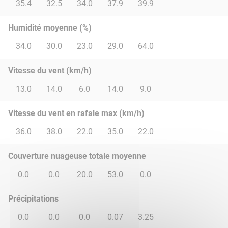
35.4
32.5
34.0
37.9
39.9
Humidité moyenne (%)
34.0
30.0
23.0
29.0
64.0
Vitesse du vent (km/h)
13.0
14.0
6.0
14.0
9.0
Vitesse du vent en rafale max (km/h)
36.0
38.0
22.0
35.0
22.0
Couverture nuageuse totale moyenne
0.0
0.0
20.0
53.0
0.0
Précipitations
0.0
0.0
0.0
0.07
3.25