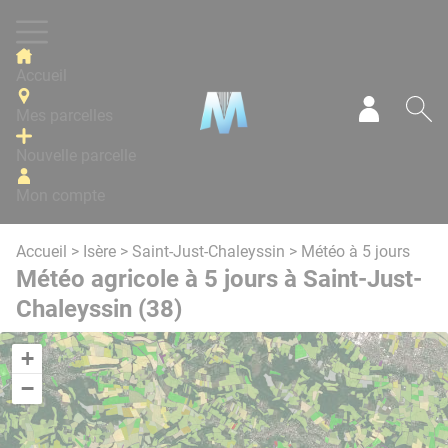
Panneau de gestion des cookies
Accueil
Mes parcelles
Mon com
Re
Nouvelle parcelle
Mon compte
Accueil
>
Isère
>
Saint-Just-Chaleyssin
> Météo à 5 jours
Météo agricole à 5 jours à Saint-Just-
Chaleyssin (38)
+
−