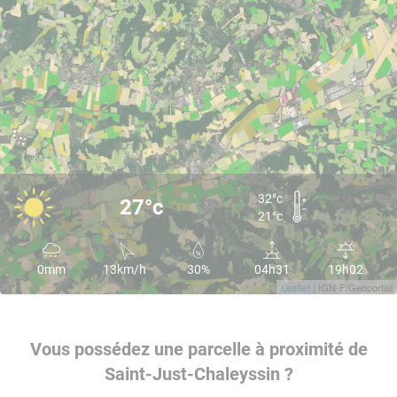
32°c
27°c
21°c
0mm
13km/h
30%
04h31
19h02
Leaflet
| IGN-F/Geoportail
Vous possédez une parcelle à proximité de
Saint-Just-Chaleyssin ?