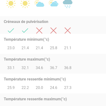
Créneaux de pulvérisation
Température minimum(°c)
23.0
21.4
21.4
25.8
21.1
Température maximum(°c)
33.1
32.1
34.6
36.7
36.8
Température ressentie minimum(°c)
25.9
22.2
20.0
24.6
27.3
Température ressentie maximum(°c)