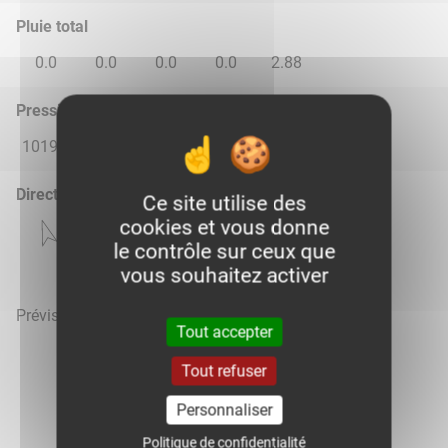
Pluie total
0.0
0.0
0.0
0.0
2.88
Pression atmosphérique (hPa)
1019.0
1018.0
1015.0
1013.0
1017.0
Direction du vent
Ce site utilise des
cookies et vous donne
le contrôle sur ceux que
vous souhaitez activer
Prévisions météo mises à jour le 6 août 2026 à 21h
Tout accepter
Tout refuser
Personnaliser
Voir la météo heure par heure
Politique de confidentialité