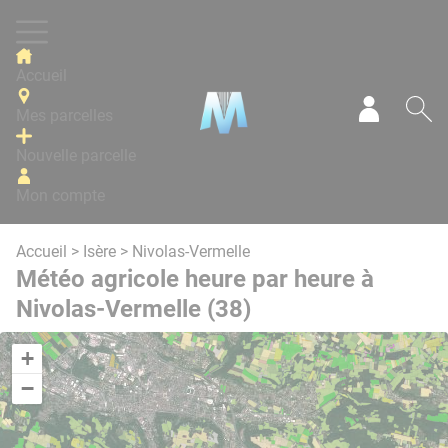
Panneau de gestion des cookies
Accueil
Mes parcelles
Mon com
Re
Nouvelle parcelle
Mon compte
Accueil
>
Isère
> Nivolas-Vermelle
Météo agricole heure par heure à
Nivolas-Vermelle (38)
+
−