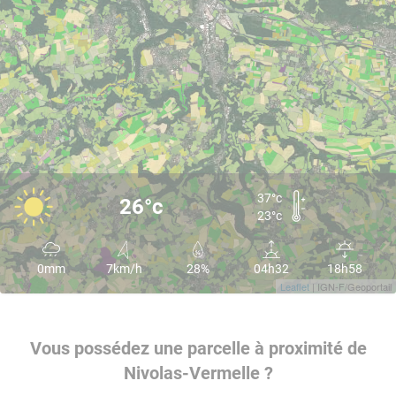
37°c
26°c
23°c
0mm
7km/h
28%
04h32
18h58
Leaflet
| IGN-F/Geoportail
Vous possédez une parcelle à proximité de
Nivolas-Vermelle ?