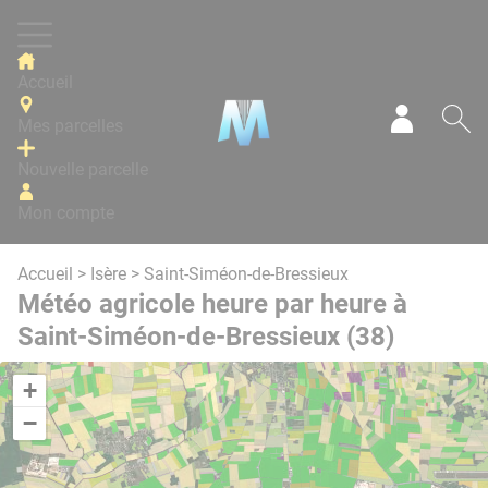
Panneau de gestion des cookies
Accueil
Mes parcelles
Mon com
Re
Nouvelle parcelle
Mon compte
Accueil
>
Isère
> Saint-Siméon-de-Bressieux
Météo agricole heure par heure à
Saint-Siméon-de-Bressieux (38)
+
−