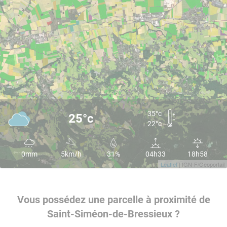
35°c
25°c
22°c
0mm
5km/h
31%
04h33
18h58
Leaflet
| IGN-F/Geoportail
Vous possédez une parcelle à proximité de
Saint-Siméon-de-Bressieux ?