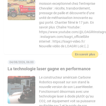
moisson exceptionnel chez l’entreprise
Chevalier : récolte, transbordement,
pressage de paille et découverte d’une
unité de méthanisation innovante au
gaz porté. Chantier filmé le 17 juin. En
savoir plus :Chaîne Youtube :
https://www.youtube.com/@LOAGRIInstag
: instagram.com/loagri_officielSite
internet : https://loagri-video.fr/
Nouvelle vidéo de LOAGRI Loïc […]
En savoir plus
04/08/2026, 06:00
La technologie laser gagne en performance
Le constructeur américain Carbone
Robotics exposait sur son stand la
nouvelle version de son LaserWeeder.
Fonctionnant désormais avec une
technologie laser à diode plutôt qu’au
CO2, cet équipement voit sa puissance
multipliée par 2 et le poids de son