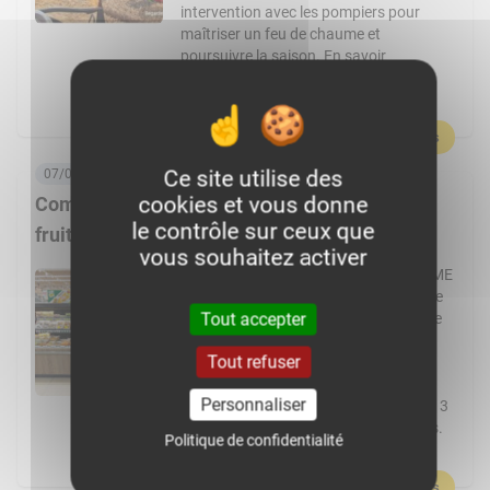
intervention avec les pompiers pour
maîtriser un feu de chaume et
poursuivre la saison. En savoir
plus :Germain, passionné par
l’agriculture et par le machinisme, […]
En savoir plus
Ce site utilise des
07/08/2026, 06:00
cookies et vous donne
Comment Frais Émincés dynamise le rayon
le contrôle sur ceux que
fruits et légumes ?
vous souhaitez activer
Spécialiste de la fraîche découpe, la PME
de Pontchâteau affiche une croissance
Tout accepter
à deux chiffres. Elle transforme plus de
cent fruits et légumes différents et
Tout refuser
réalise 80 % de ses ventes en GMS.
L’usine Frais Émincés de Pontchâteau
Personnaliser
(44) pourrait cette année dépasser les 3
000 t de fruits et légumes transformés.
Politique de confidentialité
Un volume réalisé […]
En savoir plus