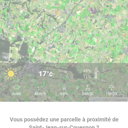
33°c
17°c
11°c
0mm
4km/h
66%
04h50
19h33
Leaflet
| IGN-F/Geoportail
Vous possédez une parcelle à proximité de
Saint-Jean-sur-Couesnon ?