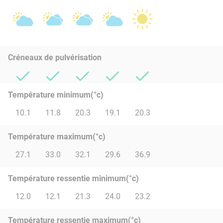
Créneaux de pulvérisation
Température minimum(°c)
10.1
11.8
20.3
19.1
20.3
Température maximum(°c)
27.1
33.0
32.1
29.6
36.9
Température ressentie minimum(°c)
12.0
12.1
21.3
24.0
23.2
Température ressentie maximum(°c)