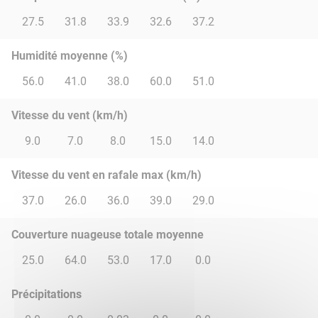
27.5
31.8
33.9
32.6
37.2
Humidité moyenne (%)
56.0
41.0
38.0
60.0
51.0
Vitesse du vent (km/h)
9.0
7.0
8.0
15.0
14.0
Vitesse du vent en rafale max (km/h)
37.0
26.0
36.0
39.0
29.0
Couverture nuageuse totale moyenne
25.0
64.0
53.0
17.0
0.0
Précipitations