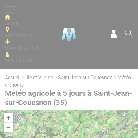
Panneau de gestion des cookies
Accueil
Mes parcelles
Mon com
Re
Nouvelle parcelle
Mon compte
Accueil
>
Ille-et-Vilaine
>
Saint-Jean-sur-Couesnon
> Météo
à 5 jours
Météo agricole à 5 jours à Saint-Jean-
sur-Couesnon (35)
+
−