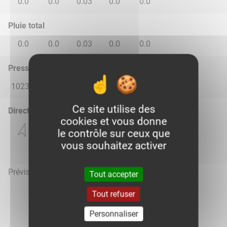
0.0
0.0
0.03
0.0
0.0
Pluie total
0.0
0.0
0.03
0.0
0.0
Pression atmosphérique (hPa)
1023.0
1017.0
1014.0
1018.0
1018.0
Ce site utilise des
Direction du vent
cookies et vous donne
le contrôle sur ceux que
vous souhaitez activer
Prévisions météo mises à jour le 7 août 2026 à 08h
Tout accepter
Tout refuser
Personnaliser
Voir la météo heure par heure