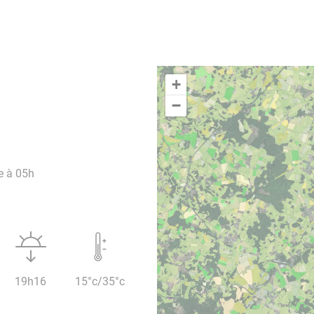
+
−
e à 05h
19h16
15°c/35°c