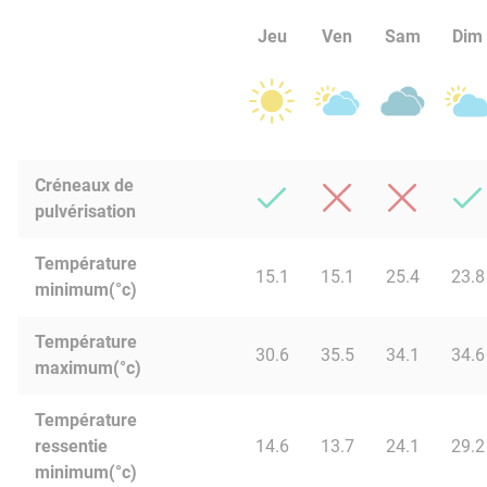
Jeu
Ven
Sam
Dim
Créneaux de
pulvérisation
Température
15.1
15.1
25.4
23.8
minimum(°c)
Température
30.6
35.5
34.1
34.6
maximum(°c)
Température
ressentie
14.6
13.7
24.1
29.2
minimum(°c)