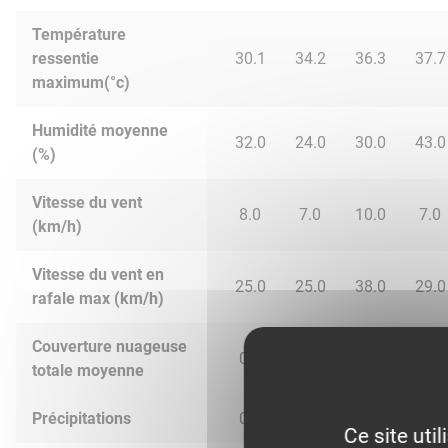
Température
ressentie
30.1
34.2
36.3
37.7
maximum(°c)
Humidité moyenne
32.0
24.0
30.0
43.0
(%)
Vitesse du vent
8.0
7.0
10.0
7.0
(km/h)
Vitesse du vent en
25.0
25.0
38.0
29.0
rafale max (km/h)
Couverture nuageuse
0.0
46.0
81.0
29.0
totale moyenne
Précipitations
0.0
0.0
0.36
0.02
Ce site uti