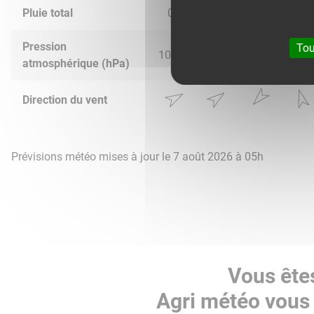
Pluie total
0.0
0.0
0.36
0.02
Pression
Tou
1020.0
1016.0
1014.0
1016.
atmosphérique (hPa)
Direction du vent
Prévisions météo mises à jour le 7 août 2026 à 05h
Vous êtes
Agri météo vous 