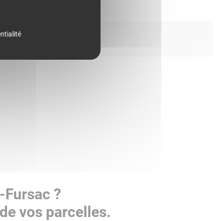
ntialité
e-Fursac ?
de vos parcelles.