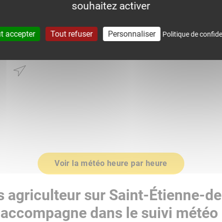
souhaitez activer
0.0
t accepter
Tout refuser
Personnaliser
Politique de confide
0
1016.0
Voir la météo heure par heure
 agriculteur sur Saint-Étienne-d
accompagne dans le suivi météo 