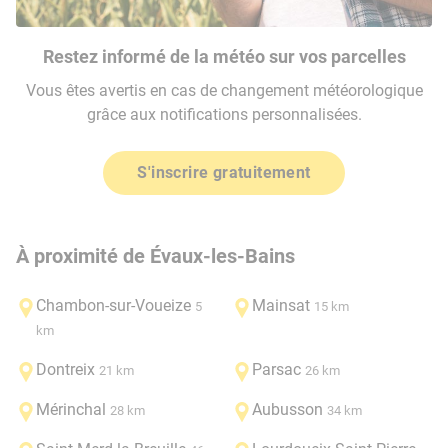
Restez informé de la météo sur vos parcelles
Vous êtes avertis en cas de changement météorologique
grâce aux notifications personnalisées.
S'inscrire gratuitement
À proximité de Évaux-les-Bains
Chambon-sur-Voueize
Mainsat
5
15 km
km
Dontreix
Parsac
21 km
26 km
Mérinchal
Aubusson
28 km
34 km