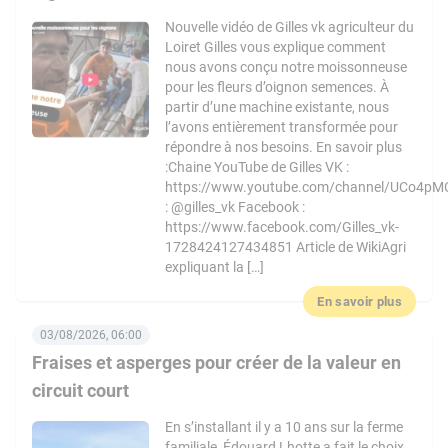
Nouvelle vidéo de Gilles vk agriculteur du
Loiret Gilles vous explique comment
nous avons conçu notre moissonneuse
pour les fleurs d’oignon semences. À
partir d’une machine existante, nous
l’avons entièrement transformée pour
répondre à nos besoins. En savoir plus
:Chaine YouTube de Gilles VK :
https://www.youtube.com/channel/UCo4pM
: @gilles_vk Facebook :
https://www.facebook.com/Gilles_vk-
1728424127434851 Article de WikiAgri
expliquant la […]
En savoir plus
03/08/2026, 06:00
Fraises et asperges pour créer de la valeur en
circuit court
En s’installant il y a 10 ans sur la ferme
familiale, Édouard Lhotte a fait le choix