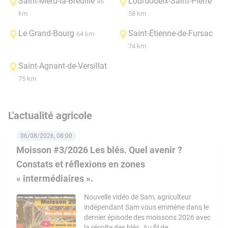
Saint-Merd-la-Breuille
Lourdoueix-Saint-Pierre
46
km
58 km
Le Grand-Bourg
Saint-Étienne-de-Fursac
64 km
74 km
Saint-Agnant-de-Versillat
75 km
L'actualité agricole
06/08/2026, 08:00
Moisson #3/2026 Les blés. Quel avenir ?
Constats et réflexions en zones
« intermédiaires ».
Nouvelle vidéo de Sam, agriculteur
indépendant Sam vous emmène dans le
dernier épisode des moissons 2026 avec
la récolte des blés. Au fil de