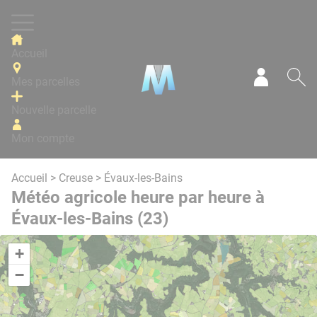
Panneau de gestion des cookies
Accueil
Mes parcelles
Mon com
Re
Nouvelle parcelle
Mon compte
Accueil
>
Creuse
> Évaux-les-Bains
Météo agricole heure par heure à
Évaux-les-Bains (23)
+
−