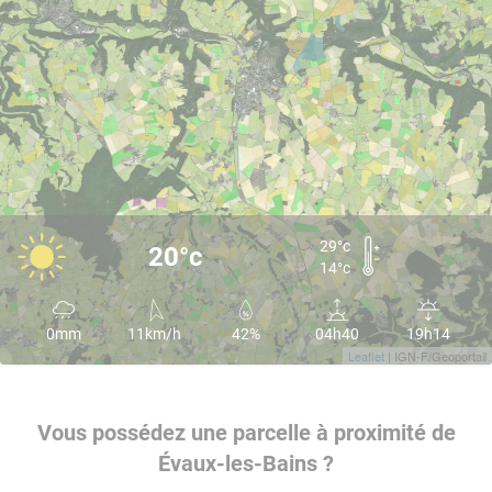
29°c
20°c
14°c
0mm
11km/h
42%
04h40
19h14
Leaflet
| IGN-F/Geoportail
Vous possédez une parcelle à proximité de
Évaux-les-Bains ?