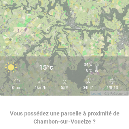
34°c
15°c
18°c
0mm
1km/h
55%
04h41
19h13
Leaflet
| IGN-F/Geoportail
Vous possédez une parcelle à proximité de
Chambon-sur-Voueize ?