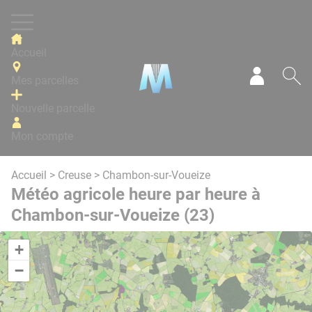
Panneau de gestion des cookies
Accueil
Mes parcelles
Mon com
Re
Nouvelle parcelle
Mon compte
Accueil
>
Creuse
> Chambon-sur-Voueize
Météo agricole heure par heure à
Chambon-sur-Voueize (23)
+
−