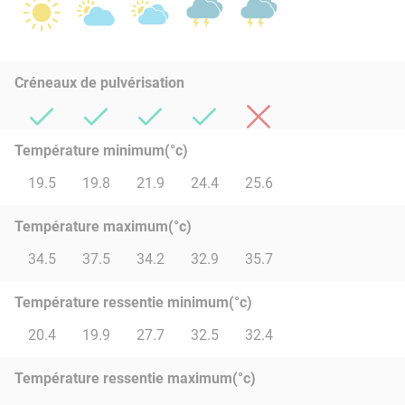
Créneaux de pulvérisation
Température minimum(°c)
19.5
19.8
21.9
24.4
25.6
Température maximum(°c)
34.5
37.5
34.2
32.9
35.7
Température ressentie minimum(°c)
20.4
19.9
27.7
32.5
32.4
Température ressentie maximum(°c)