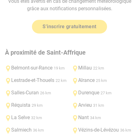
Vous êtes avertis en cas de changement météorologique
grâce aux notifications personnalisées.
S'inscrire gratuitement
À proximité de Saint-Affrique
Belmont-sur-Rance
Millau
19 km
22 km
Lestrade-et-Thouels
Alrance
22 km
25 km
Salles-Curan
Durenque
26 km
27 km
Réquista
Arvieu
29 km
31 km
La Selve
Nant
32 km
34 km
Salmiech
Vézins-de-Lévézou
36 km
36 km