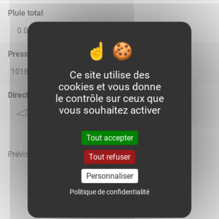
Pluie total
0.0
0.0
0.85
0.83
0.0
Pression atmosphérique (hPa)
1018.0
1016.0
1015.0
1016.0
1016.0
Ce site utilise des
cookies et vous donne
Direction du vent
le contrôle sur ceux que
vous souhaitez activer
Tout accepter
Prévisions météo mises à jour le 8 août 2026 à 03h
Tout refuser
Personnaliser
Politique de confidentialité
Voir la météo heure par heure