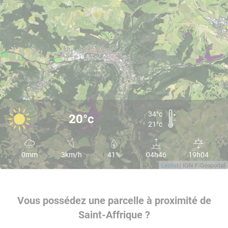
34°c
20°c
21°c
0mm
3km/h
41%
04h46
19h04
Leaflet
| IGN-F/Geoportail
Vous possédez une parcelle à proximité de
Saint-Affrique ?