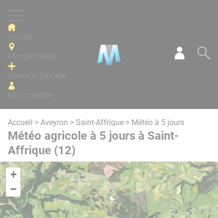
Panneau de gestion des cookies
Accueil
Mes parcelles
Mon com
Re
Nouvelle parcelle
Mon compte
Accueil
>
Aveyron
>
Saint-Affrique
> Météo à 5 jours
Météo agricole à 5 jours à Saint-
Affrique (12)
+
−