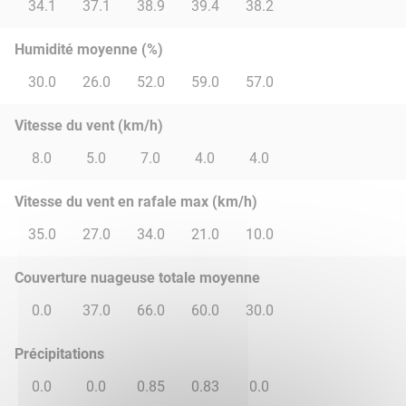
34.1
37.1
38.9
39.4
38.2
Humidité moyenne (%)
30.0
26.0
52.0
59.0
57.0
Vitesse du vent (km/h)
8.0
5.0
7.0
4.0
4.0
Vitesse du vent en rafale max (km/h)
35.0
27.0
34.0
21.0
10.0
Couverture nuageuse totale moyenne
0.0
37.0
66.0
60.0
30.0
Précipitations
0.0
0.0
0.85
0.83
0.0