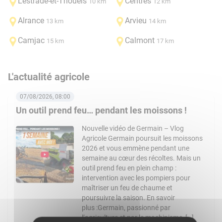
Lestrade-et-Thouels
Centrès
10 km
12 km
Alrance
Arvieu
13 km
14 km
Camjac
Calmont
15 km
17 km
L'actualité agricole
07/08/2026, 08:00
Un outil prend feu… pendant les moissons !
Nouvelle vidéo de Germain – Vlog
Agricole Germain poursuit les moissons
2026 et vous emmène pendant une
semaine au cœur des récoltes. Mais un
outil prend feu en plein champ :
intervention avec les pompiers pour
maîtriser un feu de chaume et
poursuivre la saison. En savoir
plus :Germain, passionné par
l’agriculture et par le machinisme, […]