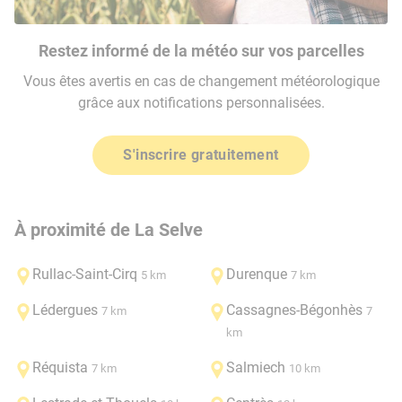
Restez informé de la météo sur vos parcelles
Vous êtes avertis en cas de changement météorologique
grâce aux notifications personnalisées.
S'inscrire gratuitement
À proximité de La Selve
Rullac-Saint-Cirq
Durenque
5 km
7 km
Lédergues
Cassagnes-Bégonhès
7 km
7
km
Réquista
Salmiech
7 km
10 km