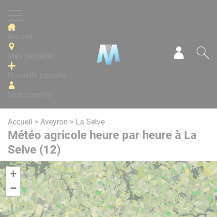
Panneau de gestion des cookies
Accueil
Mes parcelles
Mon com
Re
Nouvelle parcelle
Mon compte
Accueil
>
Aveyron
> La Selve
Météo agricole heure par heure à La
Selve (12)
+
−