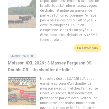
Depuis quelques semaines, la baisse de
la collecte de lait inhérente aux vagues
de chaleur étendue sur une grande
partie de l’Union européenne n’enraye
pas la baisse des prix du lait payé aux
éleveurs européens. En Union
européenne, le prix du lait payé eux
éleveurs ne cesse de baisser. A 455 € la
tonne payée […]
En savoir plus
04/08/2026, 08:00
Moisson XXL 2026 : 3 Massey Ferguson 9S,
Double CR… Un chantier de folie !
Nouvelle vidéo de LOAGRI Loïc vous
emmène au cœur d’un chantier de
moisson exceptionnel chez l’entreprise
Chevalier : récolte, transbordement,
pressage de paille et découverte d’une
unité de méthanisation innovante au
gaz porté. Chantier filmé le 17 juin. En