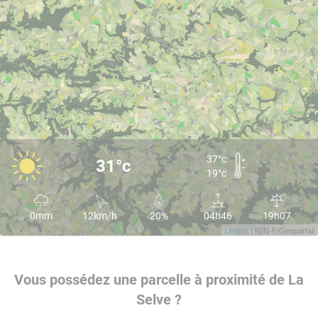
37°c
31°c
19°c
0mm
12km/h
20%
04h46
19h07
Leaflet
| IGN-F/Geoportail
Vous possédez une parcelle à proximité de La
Selve ?