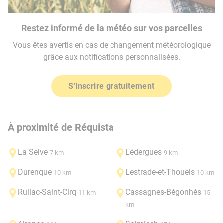
Restez informé de la météo sur vos parcelles
Vous êtes avertis en cas de changement météorologique
grâce aux notifications personnalisées.
S'inscrire gratuitement
À proximité de Réquista
La Selve
Lédergues
7 km
9 km
Durenque
Lestrade-et-Thouels
10 km
10 km
Rullac-Saint-Cirq
Cassagnes-Bégonhès
11 km
15
km