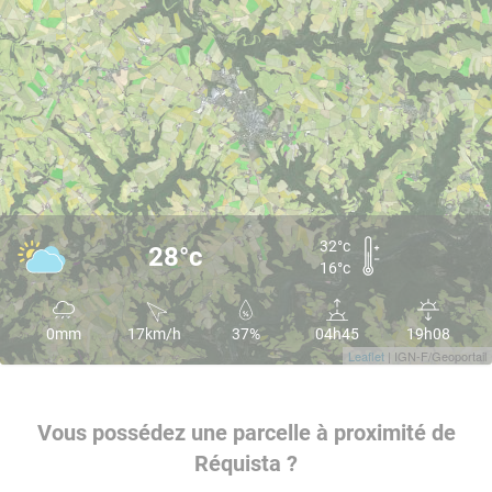
32°c
28°c
16°c
0mm
17km/h
37%
04h45
19h08
Leaflet
| IGN-F/Geoportail
Vous possédez une parcelle à proximité de
Réquista ?