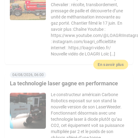
Chevalier : récolte, transbordement,
pressage de paille et découverte d’une
unité de méthanisation innovante au
gaz porté. Chantier filmé le 17 juin. En
savoir plus :Chaîne Youtube :
https://www.youtube.com/@LOAGRIInstag
: instagram.com/loagri_officielSite
internet : https://loagri-video.fr/
Nouvelle vidéo de LOAGRI Loïc […]
En savoir plus
04/08/2026, 06:00
La technologie laser gagne en performance
Le constructeur américain Carbone
Robotics exposait sur son stand la
nouvelle version de son LaserWeeder.
Fonctionnant désormais avec une
technologie laser à diode plutôt qu’au
CO2, cet équipement voit sa puissance
multipliée par 2 et le poids de son
châssis allégé d’une tonne.