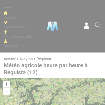
Panneau de gestion des cookies
Accueil
Mes parcelles
Mon com
Re
Nouvelle parcelle
Mon compte
Accueil
>
Aveyron
> Réquista
Météo agricole heure par heure à
Réquista (12)
+
−