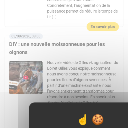
Concrètement, l’augmentation de la
puissance permet de réduire le temps de
tir […]
En savoir plus
03/08/2026, 08:00
DIY : une nouvelle moissonneuse pour les
oignons
Nouvelle vidéo de Gilles vk agriculteur du
Loiret Gilles vous explique comment
nous avons conçu notre moissonneuse
pour les fleurs d’oignon semences. À
partir d’une machine existante, nous
l’avons entièrement transformée pour
répondre à nos besoins. En savoir plus
:Chaine YouTube de Gilles VK :
https://www.youtube.com/channel/UCo4pM
: @gilles_vk Facebook :
https://www.facebook.com/Gilles_vk-
1728424127434851 Article de WikiAgri