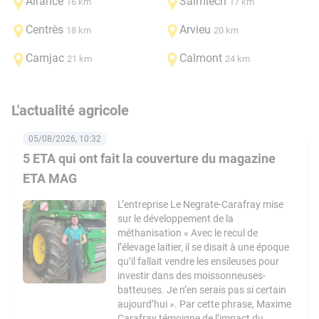
Alrance
Salmiech
16 km
17 km
Centrès
Arvieu
18 km
20 km
Camjac
Calmont
21 km
24 km
L'actualité agricole
05/08/2026, 10:32
5 ETA qui ont fait la couverture du magazine
ETA MAG
L’entreprise Le Negrate-Carafray mise
sur le développement de la
méthanisation « Avec le recul de
l’élevage laitier, il se disait à une époque
qu’il fallait vendre les ensileuses pour
investir dans des moissonneuses-
batteuses. Je n’en serais pas si certain
aujourd’hui ». Par cette phrase, Maxime
Carafray témoigne de l’impact du