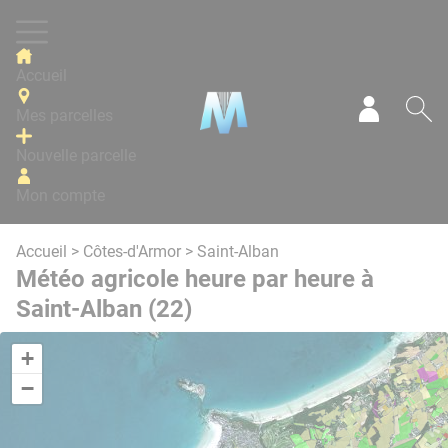
Panneau de gestion des cookies
Accueil
Mes parcelles
Mon com
Re
Nouvelle parcelle
Mon compte
Accueil
>
Côtes-d'Armor
> Saint-Alban
Météo agricole heure par heure à
Saint-Alban (22)
+
−