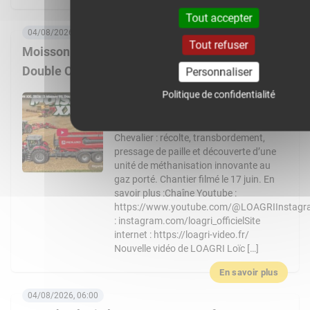
En savoir plus
Tout accepter
04/08/2026, 08:00
Tout refuser
Moisson XXL 2026 : 3 Massey Ferguson 9S,
Double CR… Un chantier de folie !
Personnaliser
Politique de confidentialité
Nouvelle vidéo de LOAGRI Loïc vous
emmène au cœur d’un chantier de
moisson exceptionnel chez l’entreprise
Chevalier : récolte, transbordement,
pressage de paille et découverte d’une
unité de méthanisation innovante au
gaz porté. Chantier filmé le 17 juin. En
savoir plus :Chaîne Youtube :
https://www.youtube.com/@LOAGRIInstag
: instagram.com/loagri_officielSite
internet : https://loagri-video.fr/
Nouvelle vidéo de LOAGRI Loïc […]
En savoir plus
04/08/2026, 06:00