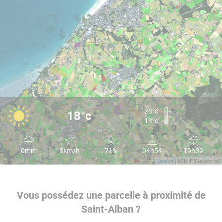
28°c
18°c
13°c
0mm
8km/h
71%
04h54
19h39
Leaflet
| IGN-F/Geoportail
Vous possédez une parcelle à proximité de
Saint-Alban ?