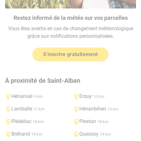
Restez informé de la météo sur vos parcelles
Vous êtes avertis en cas de changement météorologique
grâce aux notifications personnalisées.
S'inscrire gratuitement
À proximité de Saint-Alban
Hénansal
Erquy
9 km
10 km
Lamballe
Hénanbihen
11 km
13 km
Plédéliac
Plestan
18 km
18 km
Bréhand
Quessoy
19 km
19 km