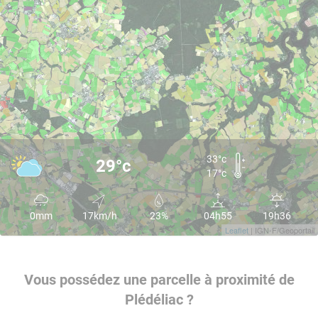
33°c
29°c
17°c
0mm
17km/h
23%
04h55
19h36
Leaflet
| IGN-F/Geoportail
Vous possédez une parcelle à proximité de
Plédéliac ?