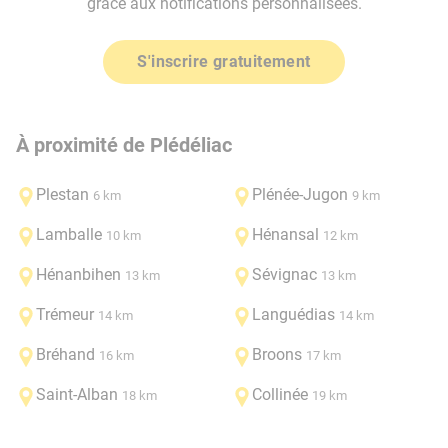
grâce aux notifications personnalisées.
S'inscrire gratuitement
À proximité de Plédéliac
Plestan
Plénée-Jugon
6 km
9 km
Lamballe
Hénansal
10 km
12 km
Hénanbihen
Sévignac
13 km
13 km
Trémeur
Languédias
14 km
14 km
Bréhand
Broons
16 km
17 km
Saint-Alban
Collinée
18 km
19 km