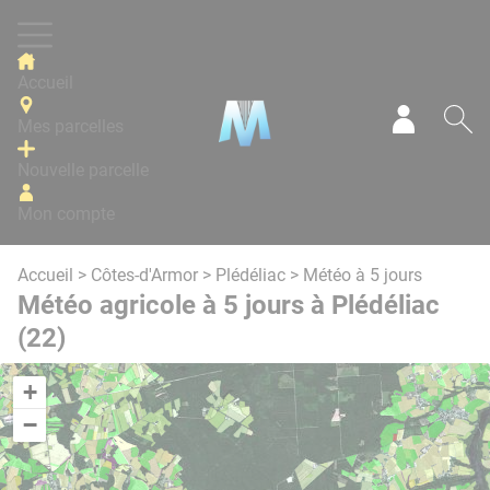
Panneau de gestion des cookies
Accueil
Mes parcelles
Mon com
Re
Nouvelle parcelle
Mon compte
Accueil
>
Côtes-d'Armor
>
Plédéliac
> Météo à 5 jours
Météo agricole à 5 jours à Plédéliac
(22)
+
−