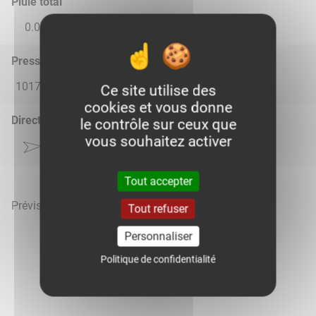
Pluie total
0.0
0.0
0.0
0.0
0.0
Pression atmosphérique (hPa)
1017.0
1015.0
1018.0
1018.0
1018.0
Ce site utilise des
cookies et vous donne
Direction du vent
le contrôle sur ceux que
vous souhaitez activer
Tout accepter
Prévisions météo mises à jour le 8 août 2026 à 17h
Tout refuser
Personnaliser
Politique de confidentialité
Voir la météo heure par heure