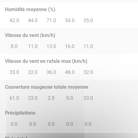
Humidité moyenne (%)
42.0
44.0
71.0
54.0
35.0
Vitesse du vent (km/h)
8.0
11.0
13.0
16.0
11.0
Vitesse du vent en rafale max (km/h)
33.0
32.0
36.0
48.0
32.0
Couverture nuageuse totale moyenne
61.0
23.0
2.0
9.0
33.0
Précipitations
0.0
0.0
0.0
0.0
0.0