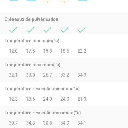
Créneaux de pulvérisation
Température minimum(°c)
12.0
17.5
18.8
18.6
22.2
Température maximum(°c)
32.1
33.0
26.7
33.2
34.9
Température ressentie minimum(°c)
12.3
18.6
24.0
24.0
21.3
Température ressentie maximum(°c)
30.7
34.8
30.8
34.9
34.1