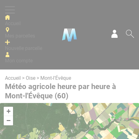
Panneau de gestion des cookies
Accueil
Mes parcelles
Mon com
Re
Nouvelle parcelle
Mon compte
Accueil
>
Oise
> Mont-l'Évêque
Météo agricole heure par heure à
Mont-l'Évêque (60)
+
−