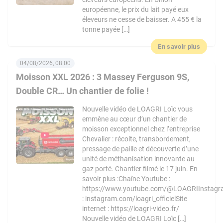
européenne, le prix du lait payé eux
éleveurs ne cesse de baisser. A 455 € la
tonne payée […]
En savoir plus
04/08/2026, 08:00
Moisson XXL 2026 : 3 Massey Ferguson 9S,
Double CR… Un chantier de folie !
Nouvelle vidéo de LOAGRI Loïc vous
emmène au cœur d’un chantier de
moisson exceptionnel chez l’entreprise
Chevalier : récolte, transbordement,
pressage de paille et découverte d’une
unité de méthanisation innovante au
gaz porté. Chantier filmé le 17 juin. En
savoir plus :Chaîne Youtube :
https://www.youtube.com/@LOAGRIInstag
: instagram.com/loagri_officielSite
internet : https://loagri-video.fr/
Nouvelle vidéo de LOAGRI Loïc […]