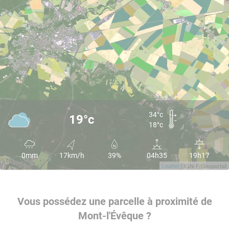
34°c
19°c
18°c
0mm
17km/h
39%
04h35
19h17
Leaflet
| IGN-F/Geoportail
Vous possédez une parcelle à proximité de
Mont-l'Évêque ?