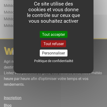
Ce site utilise des
Météo agricole à Lamorlaye
cookies et vous donne
Météo agricole à Mont-l'Évêque
le contrôle sur ceux que
Météo agricole à Ormoy-Villers
vous souhaitez activer
Météo agricole à Ville
Tout accepter
Tout refuser
Personnaliser
Politique de confidentialité
Agri météo par Wikiagri est un site météorologique à
destination des agriculteurs.
Listez vos parcelles et gérez vos cultures avec notre météo
heure par heure afin d’optimiser votre temps et vos
rendements.
Inscription
Blog