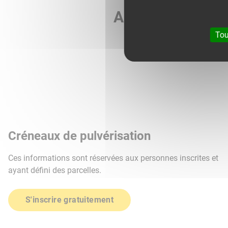
Agri météo vous 
Tou
Créneaux de pulvérisation
Ces informations sont réservées aux personnes inscrites et
ayant défini des parcelles.
S'inscrire gratuitement