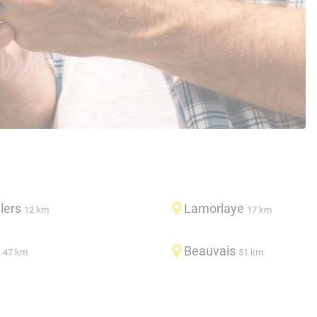
lers
Lamorlaye
12 km
17 km
Beauvais
47 km
51 km