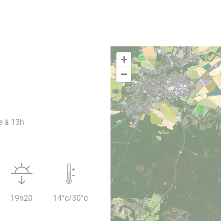
+
−
e à 13h
19h20
14°c/30°c