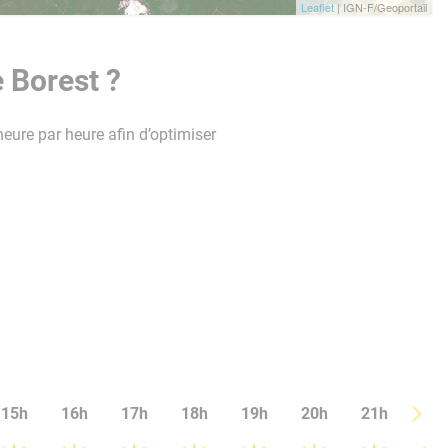
Leaflet
| IGN-F/Geoportail
 Borest ?
heure par heure afin d’optimiser
15h
16h
17h
18h
19h
20h
21h
22h