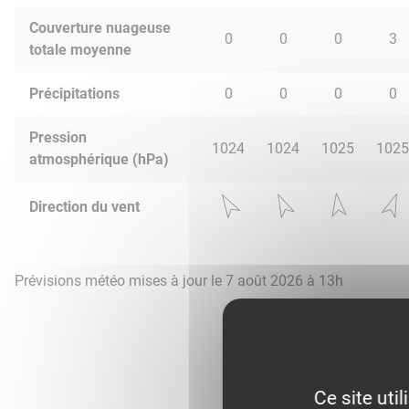
Couverture nuageuse
0
0
0
3
totale moyenne
Précipitations
0
0
0
0
Pression
1024
1024
1025
1025
atmosphérique (hPa)
Direction du vent
Prévisions météo mises à jour le 7 août 2026 à 13h
Ce site uti