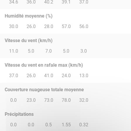
34.6
36.0
40.2
39.1
37.0
Humidité moyenne (%)
30.0
26.0
28.0
57.0
56.0
Vitesse du vent (km/h)
11.0
5.0
7.0
5.0
3.0
Vitesse du vent en rafale max (km/h)
37.0
26.0
41.0
24.0
13.0
Couverture nuageuse totale moyenne
0.0
23.0
73.0
78.0
32.0
Précipitations
0.0
0.0
0.5
1.55
0.32