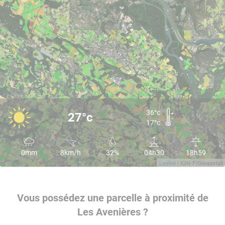
36°c
27°c
17°c
0mm
8km/h
32%
04h30
18h59
Leaflet
| IGN-F/Geoportail
Vous possédez une parcelle à proximité de
Les Avenières ?