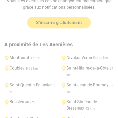
Vous êtes avertis en cas de changement météorologique
grâce aux notifications personnalisées.
S'inscrire gratuitement
À proximité de Les Avenières
Montferrat
Nivolas-Vermelle
17 km
23 km
Coublevie
Saint-Hilaire-de-la-Côte
32 km
34
km
Saint-Quentin-Fallavier
Saint-Jean-de-Bournay
35
38
km
km
Bossieu
Saint-Siméon-de-
40 km
Bressieux
42 km