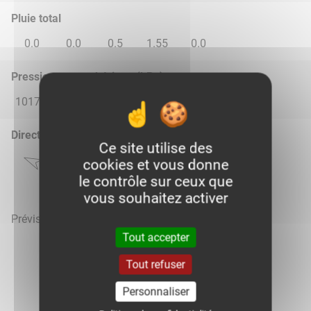
Pluie total
0.0
0.0
0.5
1.55
0.0
Pression atmosphérique (hPa)
1017.0
1016.0
1015.0
1016.0
1016.0
Direction du vent
Ce site utilise des
cookies et vous donne
le contrôle sur ceux que
vous souhaitez activer
Prévisions météo mises à jour le 7 août 2026 à 09h
Tout accepter
Tout refuser
Personnaliser
Voir la météo heure par heure