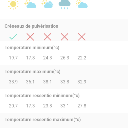
Créneaux de pulvérisation
Température minimum(°c)
19.7
17.8
24.3
26.3
22.2
Température maximum(°c)
33.9
36.1
38.1
33.8
32.9
Température ressentie minimum(°c)
20.7
17.3
23.8
33.1
27.8
Température ressentie maximum(°c)