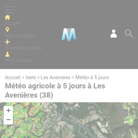
Panneau de gestion des cookies
Accueil
Mes parcelles
Mon com
Re
Nouvelle parcelle
Mon compte
Accueil
>
Isère
>
Les Avenières
> Météo à 5 jours
Météo agricole à 5 jours à Les
Avenières (38)
+
−