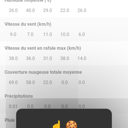
Humidité moyenne (%)
26.0
40.0
29.0
22.0
26.0
Vitesse du vent (km/h)
9.0
7.0
11.0
10.0
6.0
Vitesse du vent en rafale max (km/h)
38.0
36.0
31.0
38.0
14.0
Couverture nuageuse totale moyenne
69.0
58.0
22.0
0.0
0.0
Précipitations
0.01
0.0
0.0
0.0
0.0
Pluie total