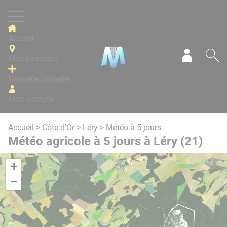
Panneau de gestion des cookies
Accueil
Mes parcelles
Mon com
Re
Nouvelle parcelle
Mon compte
Accueil
>
Côte-d'Or
>
Léry
> Météo à 5 jours
Météo agricole à 5 jours à Léry (21)
+
−