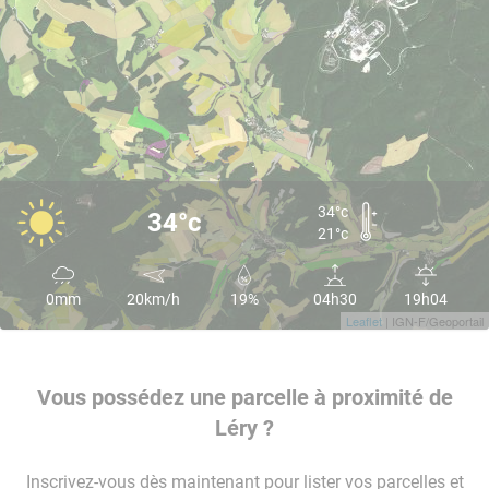
34°c
34°c
21°c
0mm
20km/h
19%
04h30
19h04
Leaflet
| IGN-F/Geoportail
Vous possédez une parcelle à proximité de
Léry ?
Inscrivez-vous dès maintenant pour lister vos parcelles et