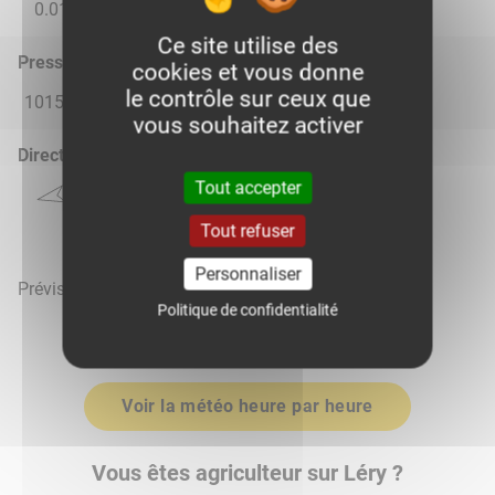
0.01
0.0
0.0
0.0
0.0
Ce site utilise des
Pression atmosphérique (hPa)
cookies et vous donne
le contrôle sur ceux que
1015.0
1016.0
1018.0
1019.0
1019.0
vous souhaitez activer
Direction du vent
Tout accepter
Tout refuser
Personnaliser
Prévisions météo mises à jour le 9 août 2026 à 15h
Politique de confidentialité
Voir la météo heure par heure
Vous êtes agriculteur sur Léry ?