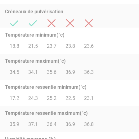
Créneaux de pulvérisation
Température minimum(°c)
18.8
21.5
23.7
23.8
23.6
Température maximum(°c)
34.5
34.1
35.6
36.9
36.3
Température ressentie minimum(°c)
17.2
24.3
25.2
22.5
23.1
Température ressentie maximum(°c)
35.9
37.1
36.4
36.9
36.8