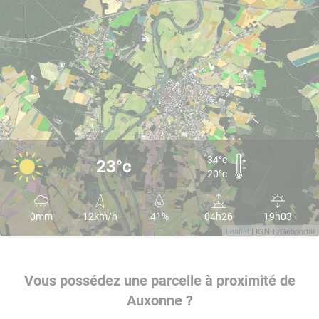
34°c
23°c
20°c
0mm
12km/h
41%
04h26
19h03
Leaflet
| IGN-F/Geoportail
Vous possédez une parcelle à proximité de
Auxonne ?