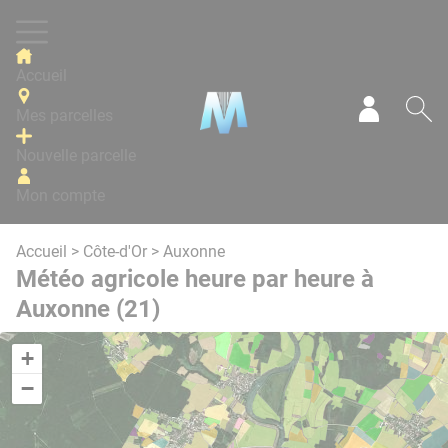
Panneau de gestion des cookies
Accueil
Mes parcelles
Mon com
Re
Nouvelle parcelle
Mon compte
Accueil
>
Côte-d'Or
> Auxonne
Météo agricole heure par heure à
Auxonne (21)
+
−