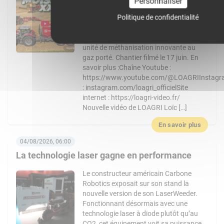
Personnaliser
emmène au cœur d’un chantier de
Politique de confidentialité
moisson exceptionnel chez l’entreprise
Chevalier : récolte, transbordement,
pressage de paille et découverte d’une
unité de méthanisation innovante au
gaz porté. Chantier filmé le 17 juin. En
savoir plus :Chaîne Youtube :
https://www.youtube.com/@LOAGRIInstag
: instagram.com/loagri_officielSite
internet : https://loagri-video.fr/
Nouvelle vidéo de LOAGRI Loïc […]
En savoir plus
04/08/2026, 06:00
La technologie laser gagne en performance
Le constructeur américain Carbone
Robotics exposait sur son stand la
nouvelle version de son LaserWeeder.
Fonctionnant désormais avec une
technologie laser à diode plutôt qu’au
CO2, cet équipement voit sa puissance