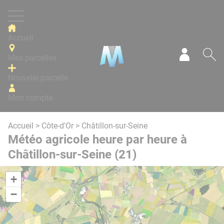
Panneau de gestion des cookies
Accueil
Mes parcelles
Mon com
Re
Nouvelle parcelle
Mon compte
Accueil
>
Côte-d'Or
> Châtillon-sur-Seine
Météo agricole heure par heure à
Châtillon-sur-Seine (21)
+
−