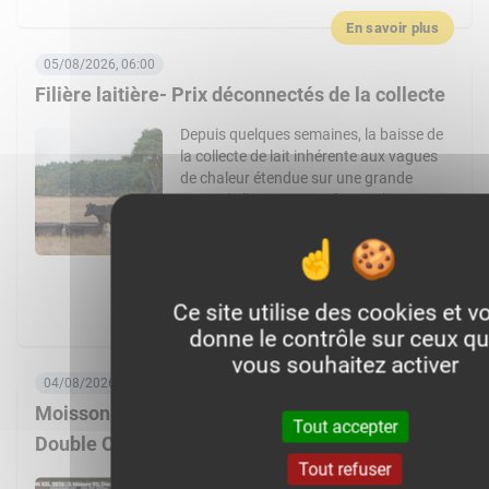
En savoir plus
05/08/2026, 06:00
Filière laitière- Prix déconnectés de la collecte
Depuis quelques semaines, la baisse de
la collecte de lait inhérente aux vagues
de chaleur étendue sur une grande
partie de l’Union européenne n’enraye
pas la baisse des prix du lait payé aux
éleveurs européens. En Union
européenne, le prix du lait payé eux
éleveurs ne cesse de baisser. A 455 € la
Ce site utilise des cookies et v
tonne payée […]
donne le contrôle sur ceux q
En savoir plus
vous souhaitez activer
04/08/2026, 08:00
Moisson XXL 2026 : 3 Massey Ferguson 9S,
Tout accepter
Double CR… Un chantier de folie !
Tout refuser
Nouvelle vidéo de LOAGRI Loïc vous