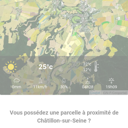
32°c
25°c
12°c
0mm
11km/h
30%
04h28
19h09
Leaflet
| IGN-F/Geoportail
Vous possédez une parcelle à proximité de
Châtillon-sur-Seine ?