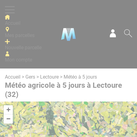
Panneau de gestion des cookies
Accueil
Mes parcelles
Mon com
Re
Nouvelle parcelle
Mon compte
Accueil
>
Gers
>
Lectoure
> Météo à 5 jours
Météo agricole à 5 jours à Lectoure
(32)
+
−