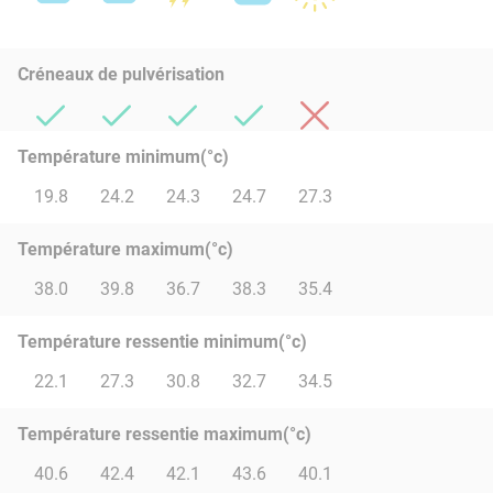
Créneaux de pulvérisation
Température minimum(°c)
19.8
24.2
24.3
24.7
27.3
Température maximum(°c)
38.0
39.8
36.7
38.3
35.4
Température ressentie minimum(°c)
22.1
27.3
30.8
32.7
34.5
Température ressentie maximum(°c)
40.6
42.4
42.1
43.6
40.1