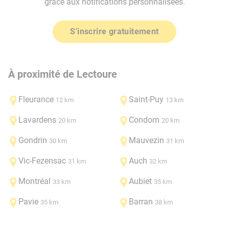
grâce aux notifications personnalisées.
S'inscrire gratuitement
À proximité de Lectoure
Fleurance
Saint-Puy
12 km
13 km
Lavardens
Condom
20 km
20 km
Gondrin
Mauvezin
30 km
31 km
Vic-Fezensac
Auch
31 km
32 km
Montréal
Aubiet
33 km
35 km
Pavie
Barran
35 km
38 km