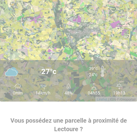
39°c
27°c
24°c
0mm
14km/h
48%
04h55
19h13
Leaflet
| IGN-F/Geoportail
Vous possédez une parcelle à proximité de
Lectoure ?