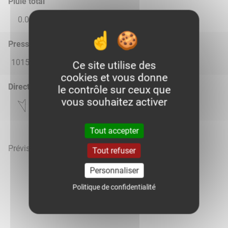
Pluie total
0.0
0.2
0.01
0.02
0.0
Pression atmosphérique (hPa)
1015.0
1014.0
1015.0
1015.0
1015.0
Ce site utilise des
cookies et vous donne
Direction du vent
le contrôle sur ceux que
vous souhaitez activer
Tout accepter
Prévisions météo mises à jour le 8 août 2026 à 22h
Tout refuser
Personnaliser
Politique de confidentialité
Voir la météo heure par heure