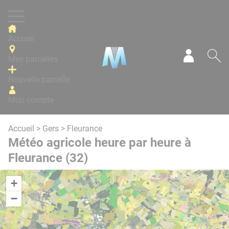
Panneau de gestion des cookies
Accueil
Mes parcelles
Mon com
Re
Nouvelle parcelle
Mon compte
Accueil
>
Gers
> Fleurance
Météo agricole heure par heure à
Fleurance (32)
+
−