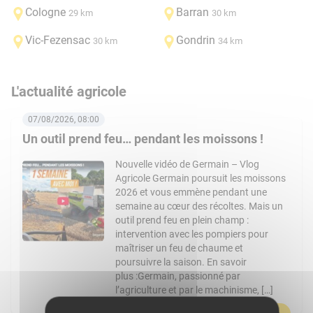
Cologne
Barran
29 km
30 km
Vic-Fezensac
Gondrin
30 km
34 km
L'actualité agricole
07/08/2026, 08:00
Un outil prend feu… pendant les moissons !
Nouvelle vidéo de Germain – Vlog
Agricole Germain poursuit les moissons
2026 et vous emmène pendant une
semaine au cœur des récoltes. Mais un
outil prend feu en plein champ :
intervention avec les pompiers pour
maîtriser un feu de chaume et
poursuivre la saison. En savoir
plus :Germain, passionné par
l’agriculture et par le machinisme, […]