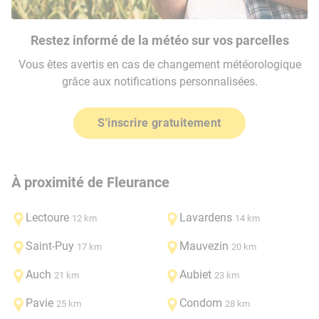
Restez informé de la météo sur vos parcelles
Vous êtes avertis en cas de changement météorologique
grâce aux notifications personnalisées.
S'inscrire gratuitement
À proximité de Fleurance
Lectoure
Lavardens
12 km
14 km
Saint-Puy
Mauvezin
17 km
20 km
Auch
Aubiet
21 km
23 km
Pavie
Condom
25 km
28 km