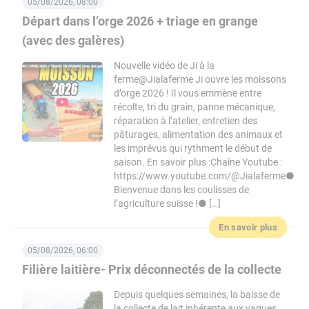
05/08/2026, 08:00
Départ dans l’orge 2026 + triage en grange
(avec des galères)
Nouvelle vidéo de Ji à la
ferme@Jialaferme Ji ouvre les moissons
d’orge 2026 ! Il vous emmène entre
récolte, tri du grain, panne mécanique,
réparation à l’atelier, entretien des
pâturages, alimentation des animaux et
les imprévus qui rythment le début de
saison. En savoir plus :Chaîne Youtube :
https://www.youtube.com/@Jialaferme●
Bienvenue dans les coulisses de
l’agriculture suisse !● […]
En savoir plus
05/08/2026, 06:00
Filière laitière- Prix déconnectés de la collecte
Depuis quelques semaines, la baisse de
la collecte de lait inhérente aux vagues