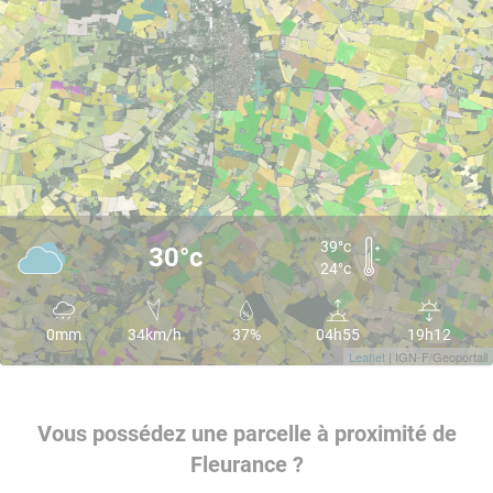
39°c
30°c
24°c
0mm
34km/h
37%
04h55
19h12
Leaflet
| IGN-F/Geoportail
Vous possédez une parcelle à proximité de
Fleurance ?