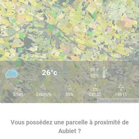
39°c
26°c
22°c
0mm
24km/h
55%
04h55
19h11
Leaflet
| IGN-F/Geoportail
Vous possédez une parcelle à proximité de
Aubiet ?