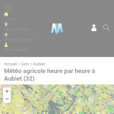
Panneau de gestion des cookies
Accueil
Mes parcelles
Mon com
Re
Nouvelle parcelle
Mon compte
Accueil
>
Gers
> Aubiet
Météo agricole heure par heure à
Aubiet (32)
+
−