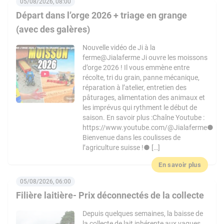
05/08/2026, 08:00
Départ dans l’orge 2026 + triage en grange
(avec des galères)
Nouvelle vidéo de Ji à la
ferme@Jialaferme Ji ouvre les moissons
d’orge 2026 ! Il vous emmène entre
récolte, tri du grain, panne mécanique,
réparation à l’atelier, entretien des
pâturages, alimentation des animaux et
les imprévus qui rythment le début de
saison. En savoir plus :Chaîne Youtube :
https://www.youtube.com/@Jialaferme●
Bienvenue dans les coulisses de
l’agriculture suisse !● […]
En savoir plus
05/08/2026, 06:00
Filière laitière- Prix déconnectés de la collecte
Depuis quelques semaines, la baisse de
la collecte de lait inhérente aux vagues