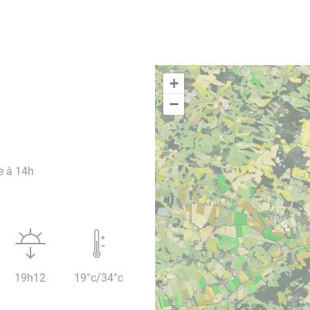
+
−
e à 14h
19h12
19°c/34°c