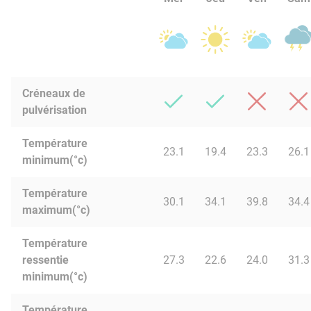
Créneaux de
pulvérisation
Température
23.1
19.4
23.3
26.1
minimum(°c)
Température
30.1
34.1
39.8
34.4
maximum(°c)
Température
ressentie
27.3
22.6
24.0
31.3
minimum(°c)
Température