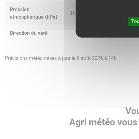
Pression
1021.0
1019.0
1013.0
1012.
atmosphérique (hPa)
Tou
Direction du vent
Prévisions météo mises à jour le 6 août 2026 à 14h
Vou
Agri météo vous 