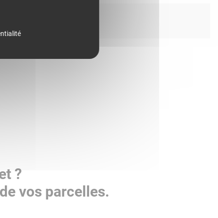
ntialité
et ?
de vos parcelles.