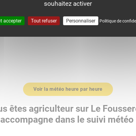
souhaitez activer
0
1016.0
t accepter
Tout refuser
Personnaliser
Politique de confide
Voir la météo heure par heure
s êtes agriculteur sur Le Fousser
accompagne dans le suivi météo 