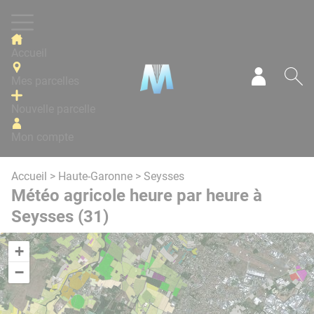
Panneau de gestion des cookies
Accueil
Mes parcelles
Mon com
Re
Nouvelle parcelle
Mon compte
Accueil
>
Haute-Garonne
> Seysses
Météo agricole heure par heure à
Seysses (31)
+
−