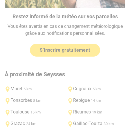
Restez informé de la météo sur vos parcelles
Vous êtes avertis en cas de changement météorologique
grâce aux notifications personnalisées.
S'inscrire gratuitement
À proximité de Seysses
Muret
Cugnaux
5 km
5 km
Fonsorbes
Rebigue
8 km
14 km
Toulouse
Rieumes
15 km
19 km
Grazac
Gaillac-Toulza
24 km
30 km