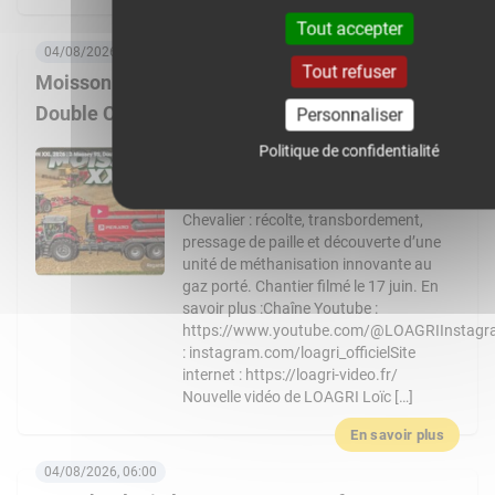
En savoir plus
Tout accepter
04/08/2026, 08:00
Tout refuser
Moisson XXL 2026 : 3 Massey Ferguson 9S,
Double CR… Un chantier de folie !
Personnaliser
Politique de confidentialité
Nouvelle vidéo de LOAGRI Loïc vous
emmène au cœur d’un chantier de
moisson exceptionnel chez l’entreprise
Chevalier : récolte, transbordement,
pressage de paille et découverte d’une
unité de méthanisation innovante au
gaz porté. Chantier filmé le 17 juin. En
savoir plus :Chaîne Youtube :
https://www.youtube.com/@LOAGRIInstag
: instagram.com/loagri_officielSite
internet : https://loagri-video.fr/
Nouvelle vidéo de LOAGRI Loïc […]
En savoir plus
04/08/2026, 06:00