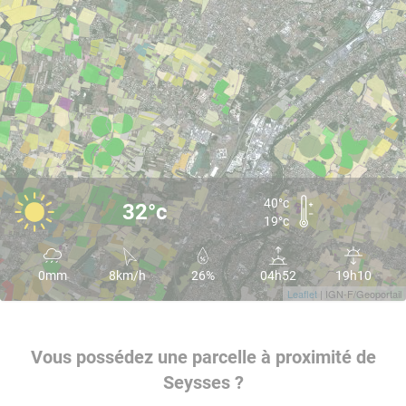
40°c
32°c
19°c
0mm
8km/h
26%
04h52
19h10
Leaflet
| IGN-F/Geoportail
Vous possédez une parcelle à proximité de
Seysses ?