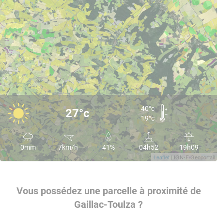
40°c
27°c
19°c
0mm
7km/h
41%
04h52
19h09
Leaflet
| IGN-F/Geoportail
Vous possédez une parcelle à proximité de
Gaillac-Toulza ?