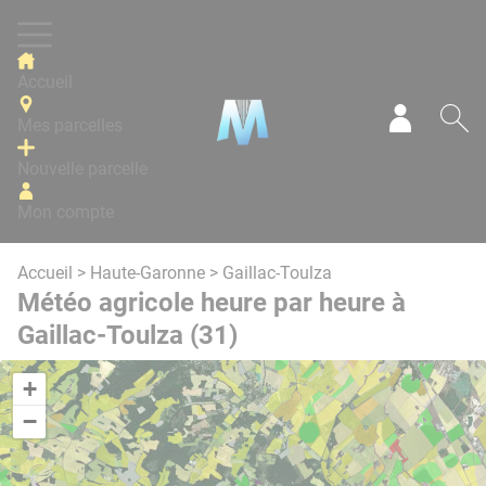
Panneau de gestion des cookies
Accueil
Mes parcelles
Mon com
Re
Nouvelle parcelle
Mon compte
Accueil
>
Haute-Garonne
> Gaillac-Toulza
Météo agricole heure par heure à
Gaillac-Toulza (31)
+
−