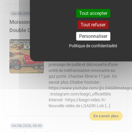
En savoir plus
Tout accepter
04/08/2026, 08:00
Moisson XXL 2026 : 3 Massey Ferguson 9S,
Tout refuser
Double CR… Un chantier de folie !
Personnaliser
Nouvelle vidéo de LOAGRI Loïc vous
Politique de confidentialité
emmène au cœur d’un chantier de
moisson exceptionnel chez l’entreprise
Chevalier : récolte, transbordement,
pressage de paille et découverte d’une
unité de méthanisation innovante au
gaz porté. Chantier filmé le 17 juin. En
savoir plus :Chaîne Youtube :
https://www.youtube.com/@LOAGRIInstag
: instagram.com/loagri_officielSite
internet : https://loagri-video.fr/
Nouvelle vidéo de LOAGRI Loïc […]
En savoir plus
04/08/2026, 06:00