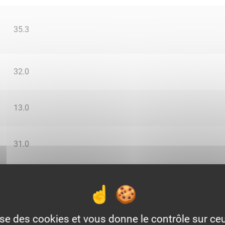
35.3
32.0
13.0
31.0
0.0
2.65
lise des cookies et vous donne le contrôle sur c