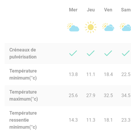
Mer
Jeu
Ven
Sam
Créneaux de
pulvérisation
Température
13.8
11.1
18.4
22.5
minimum(°c)
Température
25.6
27.9
32.5
34.5
maximum(°c)
Température
ressentie
14.3
11.3
18.1
23.3
minimum(°c)