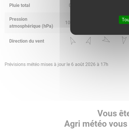
Pluie total
0.0
0.0
0.0
0.6
Pression
Tou
1024.0
1022.0
1015.0
1012.
atmosphérique (hPa)
Direction du vent
Prévisions météo mises à jour le 6 août 2026 à 17h
Vous êt
Agri météo vous 