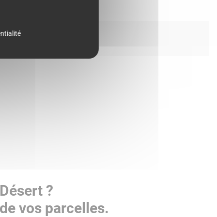
ntialité
Désert ?
de vos parcelles.