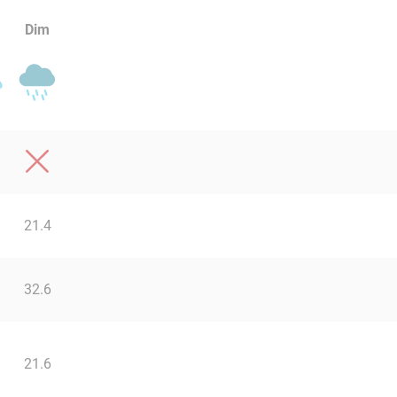
Dim
21.4
32.6
21.6