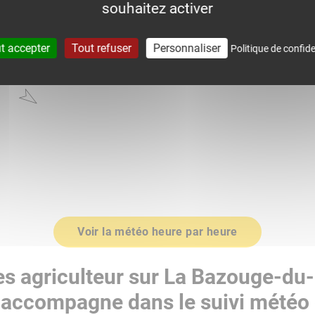
souhaitez activer
2.65
t accepter
Tout refuser
Personnaliser
Politique de confide
0
1015.0
Voir la météo heure par heure
es agriculteur sur La Bazouge-du-
accompagne dans le suivi météo 