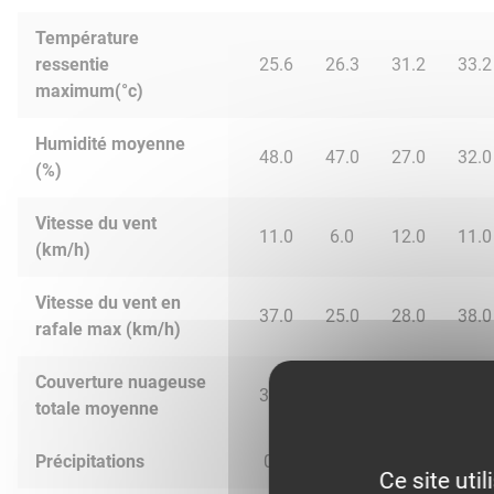
Température
ressentie
25.6
26.3
31.2
33.2
maximum(°c)
Humidité moyenne
48.0
47.0
27.0
32.0
(%)
Vitesse du vent
11.0
6.0
12.0
11.0
(km/h)
Vitesse du vent en
37.0
25.0
28.0
38.0
rafale max (km/h)
Couverture nuageuse
30.0
1.0
43.0
70.0
totale moyenne
Précipitations
0.0
0.0
0.0
0.6
Ce site uti