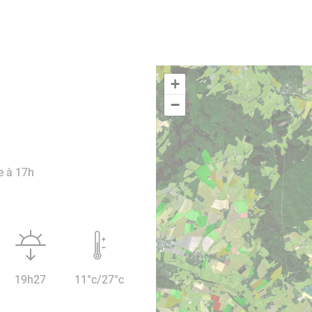
+
−
e à 17h
19h27
11°c/27°c