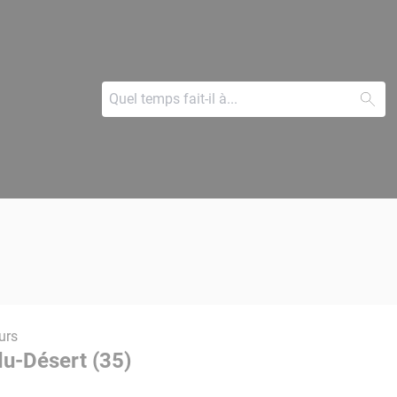
urs
du-Désert (35)