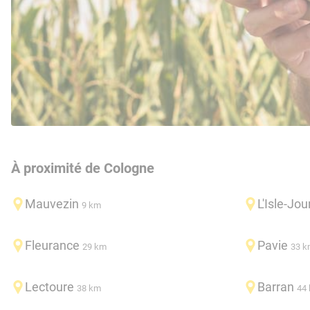
À proximité de Cologne
Mauvezin
L'Isle-Jou
9 km
Fleurance
Pavie
29 km
33 k
Lectoure
Barran
38 km
44