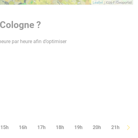
Leaflet
| IGN-F/Geoportail
 Cologne ?
heure par heure afin d’optimiser
15h
16h
17h
18h
19h
20h
21h
22h