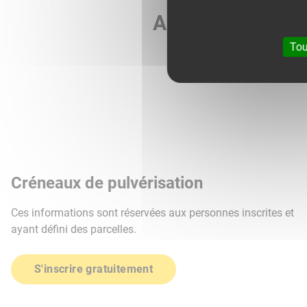
Agri météo vous 
Tou
Créneaux de pulvérisation
Ces informations sont réservées aux personnes inscrites et
ayant défini des parcelles.
S'inscrire gratuitement