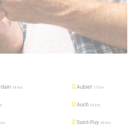
rdain
Aubiet
14 km
17 km
Auch
m
33 km
Saint-Puy
 km
45 km