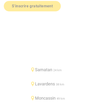
S'inscrire gratuitement
Samatan
24 km
Lavardens
38 km
Moncassin
49 km