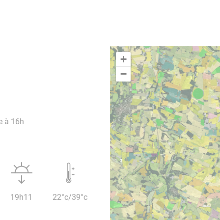
+
−
e à 16h
19h11
22°c/39°c