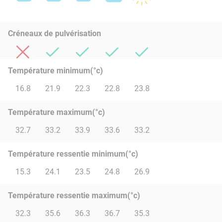
Créneaux de pulvérisation
Température minimum(°c)
16.8
21.9
22.3
22.8
23.8
Température maximum(°c)
32.7
33.2
33.9
33.6
33.2
Température ressentie minimum(°c)
15.3
24.1
23.5
24.8
26.9
Température ressentie maximum(°c)
32.3
35.6
36.3
36.7
35.3