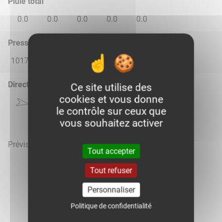
Pluie total
0.0
0.0
0.0
0.0
0.0
Pression atmosphérique (hPa)
1017.0
1016.0
1016.0
1016.0
1017.0
Direction du vent
Ce site utilise des
cookies et vous donne
le contrôle sur ceux que
vous souhaitez activer
Prévisions météo mises à jour le 8 août 2026 à 20h
Tout accepter
Tout refuser
Personnaliser
Voir la météo heure par heure
Politique de confidentialité