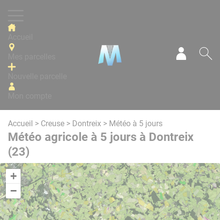
Panneau de gestion des cookies
Accueil
Mes parcelles
Mon com
Re
Nouvelle parcelle
Mon compte
Accueil
>
Creuse
>
Dontreix
> Météo à 5 jours
Météo agricole à 5 jours à Dontreix
(23)
+
−