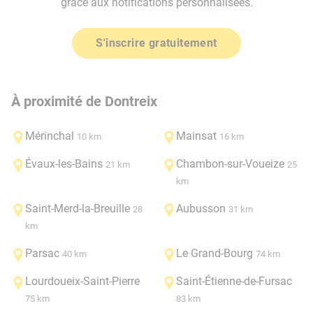
grâce aux notifications personnalisées.
S'inscrire gratuitement
À proximité de Dontreix
Mérinchal
Mainsat
10 km
16 km
Évaux-les-Bains
Chambon-sur-Voueize
21 km
25
km
Saint-Merd-la-Breuille
Aubusson
28
31 km
km
Parsac
Le Grand-Bourg
40 km
74 km
Lourdoueix-Saint-Pierre
Saint-Étienne-de-Fursac
75 km
83 km