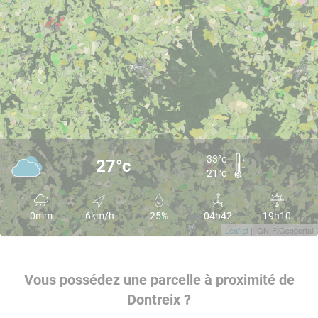
33°c
27°c
21°c
0mm
6km/h
25%
04h42
19h10
Leaflet
| IGN-F/Geoportail
Vous possédez une parcelle à proximité de
Dontreix ?