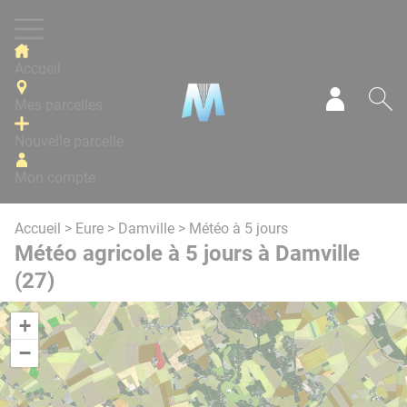
Panneau de gestion des cookies
Accueil
Mes parcelles
Mon com
Re
Nouvelle parcelle
Mon compte
Accueil
>
Eure
>
Damville
> Météo à 5 jours
Météo agricole à 5 jours à Damville
(27)
+
−