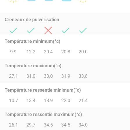
Créneaux de pulvérisation
Température minimum(°c)
9.9
12.2
20.4
20.8
20.0
Température maximum(°c)
27.1
31.0
33.0
31.9
33.8
Température ressentie minimum(°c)
10.7
13.4
18.9
22.0
21.4
Température ressentie maximum(°c)
26.1
29.7
34.5
34.5
34.0