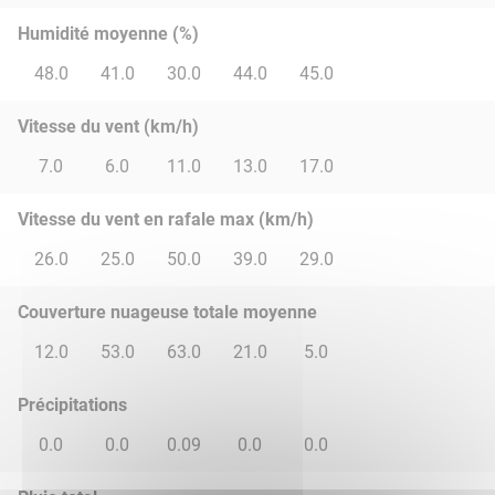
Humidité moyenne (%)
48.0
41.0
30.0
44.0
45.0
Vitesse du vent (km/h)
7.0
6.0
11.0
13.0
17.0
Vitesse du vent en rafale max (km/h)
26.0
25.0
50.0
39.0
29.0
Couverture nuageuse totale moyenne
12.0
53.0
63.0
21.0
5.0
Précipitations
0.0
0.0
0.09
0.0
0.0