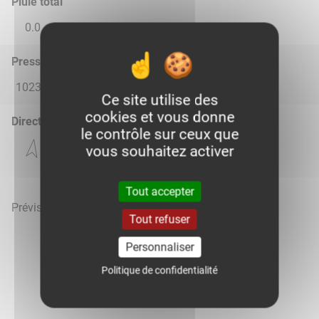
Pluie total
0.0
0.0
0.09
0.0
0.0
Pression atmosphérique (hPa)
1023.0
1018.0
1014.0
1017.0
1020.0
Ce site utilise des
cookies et vous donne
Direction du vent
le contrôle sur ceux que
vous souhaitez activer
Tout accepter
Prévisions météo mises à jour le 7 août 2026 à 17h
Tout refuser
Personnaliser
Politique de confidentialité
Voir la météo heure par heure