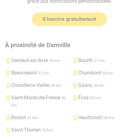
grâce aux notifications personnalisées.
S'inscrire gratuitement
À proximité de Damville
Verneuil-sur-Avre
Bourth
18 km
21 km
Beaumesnil
Chambord
31 km
33 km
Crosville-la-Vieille
Gasny
35 km
46 km
Saint-Mards-de-Fresne
Écos
50
54 km
km
Routot
Heudicourt
62 km
68 km
Saint-Thurien
70 km