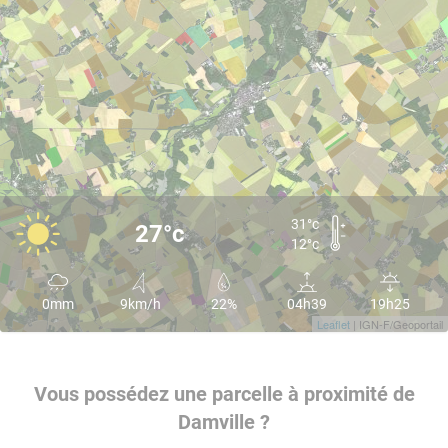
31°c
27°c
12°c
0mm
9km/h
22%
04h39
19h25
Leaflet
| IGN-F/Geoportail
Vous possédez une parcelle à proximité de
Damville ?