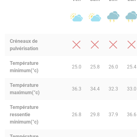
Créneaux de
pulvérisation
Température
25.0
25.8
26.0
25.4
minimum(°c)
Température
36.3
34.4
32.3
33.0
maximum(°c)
Température
ressentie
26.8
29.8
37.9
36.6
minimum(°c)
Température