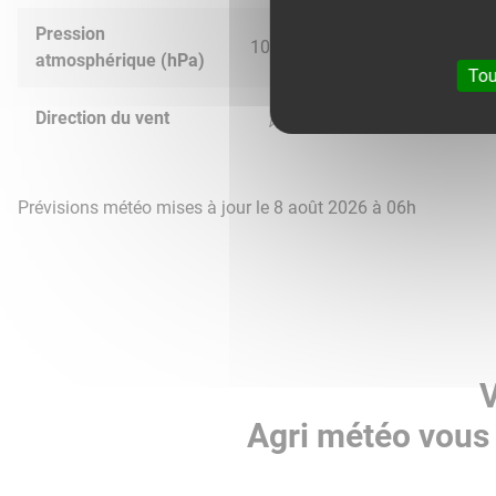
Pression
1015.0
1015.0
1015.0
1015.
atmosphérique (hPa)
Tou
Direction du vent
Prévisions météo mises à jour le 8 août 2026 à 06h
V
Agri météo vous 