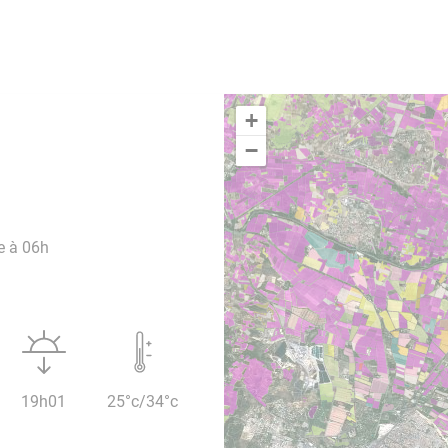
+
−
e à 06h
19h01
25°c/34°c