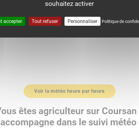
souhaitez activer
0
1016.0
t accepter
Tout refuser
Personnaliser
Politique de confide
Voir la météo heure par heure
ous êtes agriculteur sur Coursan
accompagne dans le suivi météo 