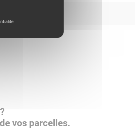
ntialité
 ?
de vos parcelles.