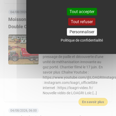
En savoir plus
Tout accepter
04/08/2026, 08:00
Moisson XXL 2026 : 3 Massey Ferguson 9S,
Tout refuser
Double CR… Un chantier de folie !
Personnaliser
Nouvelle vidéo de LOAGRI Loïc vous
Politique de confidentialité
emmène au cœur d’un chantier de
moisson exceptionnel chez l’entreprise
Chevalier : récolte, transbordement,
pressage de paille et découverte d’une
unité de méthanisation innovante au
gaz porté. Chantier filmé le 17 juin. En
savoir plus :Chaîne Youtube :
https://www.youtube.com/@LOAGRIInstag
: instagram.com/loagri_officielSite
internet : https://loagri-video.fr/
Nouvelle vidéo de LOAGRI Loïc […]
En savoir plus
04/08/2026, 06:00