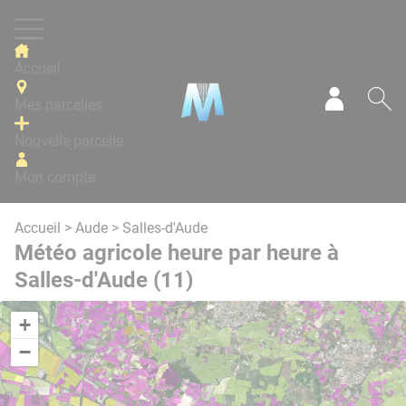
Panneau de gestion des cookies
Accueil
Mes parcelles
Mon com
Re
Nouvelle parcelle
Mon compte
Accueil
>
Aude
> Salles-d'Aude
Météo agricole heure par heure à
Salles-d'Aude (11)
+
−