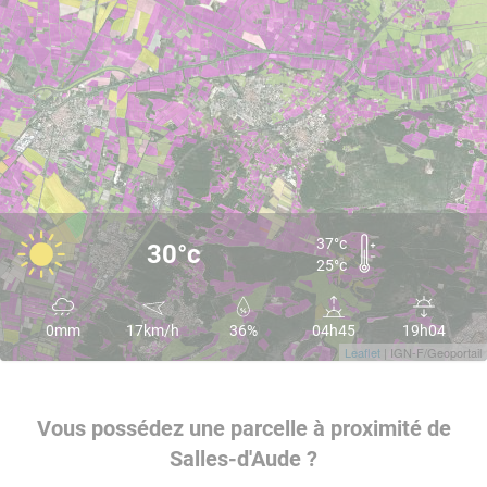
37°c
30°c
25°c
0mm
17km/h
36%
04h45
19h04
Leaflet
| IGN-F/Geoportail
Vous possédez une parcelle à proximité de
Salles-d'Aude ?