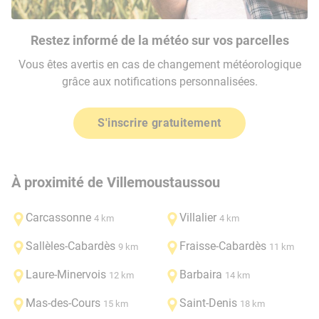
Restez informé de la météo sur vos parcelles
Vous êtes avertis en cas de changement météorologique
grâce aux notifications personnalisées.
S'inscrire gratuitement
À proximité de Villemoustaussou
Carcassonne
Villalier
4 km
4 km
Sallèles-Cabardès
Fraisse-Cabardès
9 km
11 km
Laure-Minervois
Barbaira
12 km
14 km
Mas-des-Cours
Saint-Denis
15 km
18 km