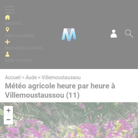
Panneau de gestion des cookies
Accueil
Mes parcelles
Mon com
Re
Nouvelle parcelle
Mon compte
Accueil
>
Aude
> Villemoustaussou
Météo agricole heure par heure à
Villemoustaussou (11)
+
−