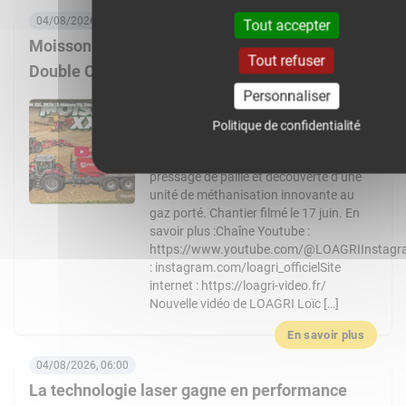
04/08/2026, 08:00
Tout accepter
Moisson XXL 2026 : 3 Massey Ferguson 9S,
Tout refuser
Double CR… Un chantier de folie !
Personnaliser
Nouvelle vidéo de LOAGRI Loïc vous
emmène au cœur d’un chantier de
Politique de confidentialité
moisson exceptionnel chez l’entreprise
Chevalier : récolte, transbordement,
pressage de paille et découverte d’une
unité de méthanisation innovante au
gaz porté. Chantier filmé le 17 juin. En
savoir plus :Chaîne Youtube :
https://www.youtube.com/@LOAGRIInstag
: instagram.com/loagri_officielSite
internet : https://loagri-video.fr/
Nouvelle vidéo de LOAGRI Loïc […]
En savoir plus
04/08/2026, 06:00
La technologie laser gagne en performance