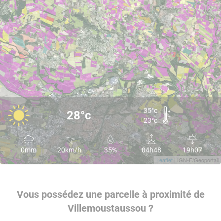
35°c
28°c
23°c
0mm
20km/h
35%
04h48
19h07
Leaflet
| IGN-F/Geoportail
Vous possédez une parcelle à proximité de
Villemoustaussou ?