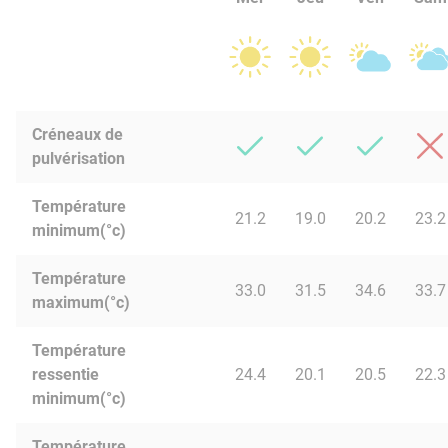
Créneaux de
pulvérisation
Température
21.2
19.0
20.2
23.2
minimum(°c)
Température
33.0
31.5
34.6
33.7
maximum(°c)
Température
ressentie
24.4
20.1
20.5
22.3
minimum(°c)
Température