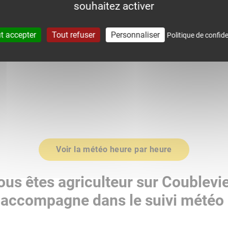
souhaitez activer
0
1018.0
t accepter
Tout refuser
Personnaliser
Politique de confide
Voir la météo heure par heure
ous êtes agriculteur sur Coublevie
accompagne dans le suivi météo 