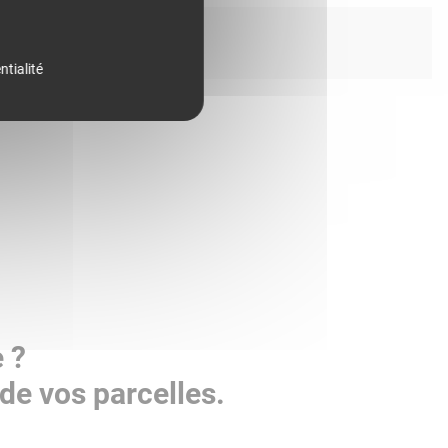
ntialité
 ?
de vos parcelles.