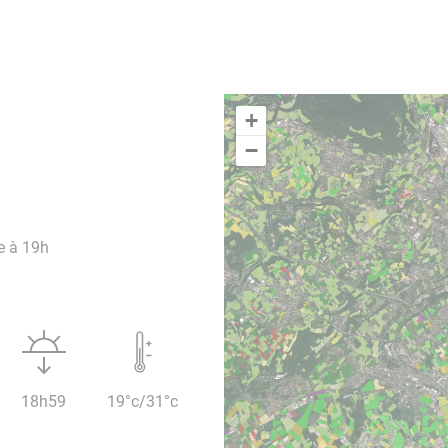
+
−
e à 19h
18h59
19°c/31°c