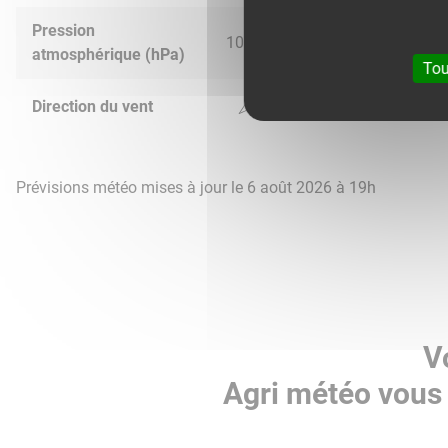
Pression
1018.0
1018.0
1015.0
1015.
atmosphérique (hPa)
Tou
Direction du vent
Prévisions météo mises à jour le 6 août 2026 à 19h
V
Agri météo vous 