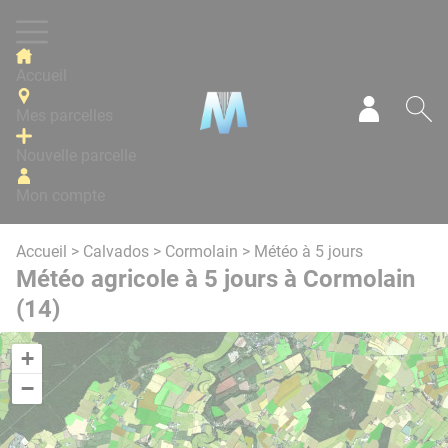
Panneau de gestion des cookies
Accueil
Mes parcelles
Mon com
Re
Nouvelle parcelle
Mon compte
Accueil
>
Calvados
>
Cormolain
> Météo à 5 jours
Météo agricole à 5 jours à Cormolain
(14)
+
−