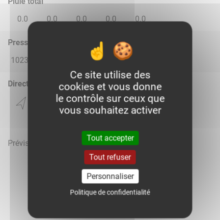
Pluie total
0.0
0.0
0.0
0.0
0.0
Pression atmosphérique (hPa)
1023.0
1018.0
1014.0
1019.0
1021.0
Ce site utilise des
Direction du vent
cookies et vous donne
le contrôle sur ceux que
vous souhaitez activer
Tout accepter
Prévisions météo mises à jour le 7 août 2026 à 23h
Tout refuser
Personnaliser
Politique de confidentialité
Voir la météo heure par heure