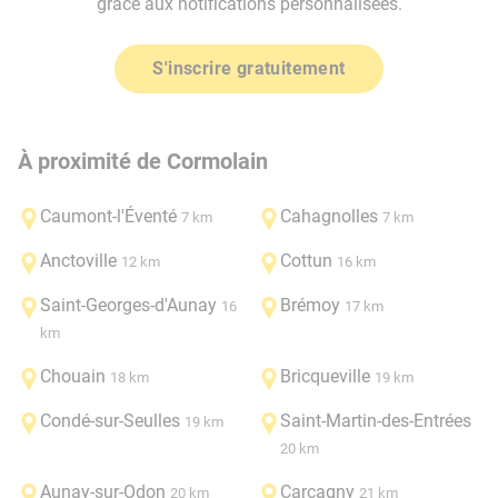
grâce aux notifications personnalisées.
S'inscrire gratuitement
À proximité de Cormolain
Caumont-l'Éventé
Cahagnolles
7 km
7 km
Anctoville
Cottun
12 km
16 km
Saint-Georges-d'Aunay
Brémoy
16
17 km
km
Chouain
Bricqueville
18 km
19 km
Condé-sur-Seulles
Saint-Martin-des-Entrées
19 km
20 km
Aunay-sur-Odon
Carcagny
20 km
21 km