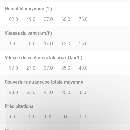
Humidité moyenne (%)
62.0
49.0
37.0
66.0
76.0
Vitesse du vent (km/h)
9.0
9.0
14.0
13.0
16.0
Vitesse du vent en rafale max (km/h)
37.0
27.0
37.0
35.0
49.0
Couverture nuageuse totale moyenne
23.0
65.0
41.0
25.0
6.0
Précipitations
0.0
0.0
0.0
0.0
0.0