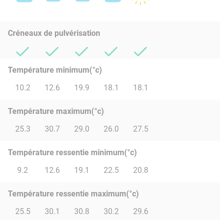
Créneaux de pulvérisation
Température minimum(°c)
10.2
12.6
19.9
18.1
18.1
Température maximum(°c)
25.3
30.7
29.0
26.0
27.5
Température ressentie minimum(°c)
9.2
12.6
19.1
22.5
20.8
Température ressentie maximum(°c)
25.5
30.1
30.8
30.2
29.6