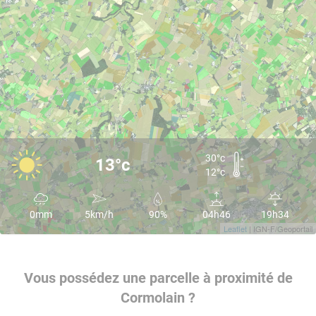
30°c
13°c
12°c
0mm
5km/h
90%
04h46
19h34
Leaflet
| IGN-F/Geoportail
Vous possédez une parcelle à proximité de
Cormolain ?