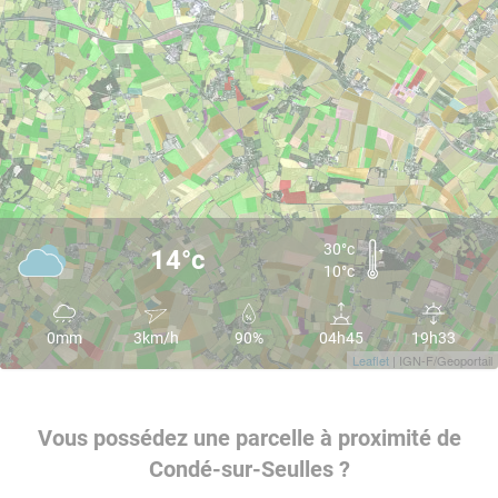
30°c
14°c
10°c
0mm
3km/h
90%
04h45
19h33
Leaflet
| IGN-F/Geoportail
Vous possédez une parcelle à proximité de
Condé-sur-Seulles ?