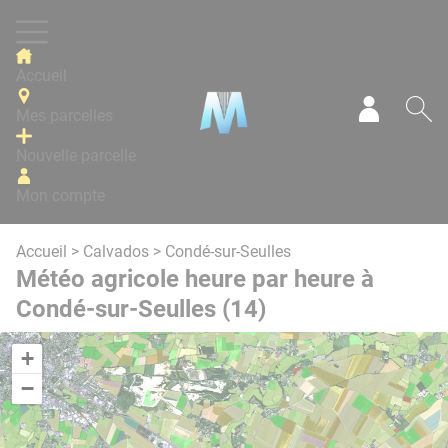
Panneau de gestion des cookies
Accueil
Mes parcelles
Mon com
Re
Nouvelle parcelle
Mon compte
Accueil
>
Calvados
> Condé-sur-Seulles
Météo agricole heure par heure à
Condé-sur-Seulles (14)
+
−