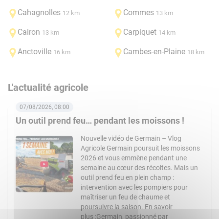
Cahagnolles
Commes
12 km
13 km
Cairon
Carpiquet
13 km
14 km
Anctoville
Cambes-en-Plaine
16 km
18 km
L'actualité agricole
07/08/2026, 08:00
Un outil prend feu… pendant les moissons !
Nouvelle vidéo de Germain – Vlog
Agricole Germain poursuit les moissons
2026 et vous emmène pendant une
semaine au cœur des récoltes. Mais un
outil prend feu en plein champ :
intervention avec les pompiers pour
maîtriser un feu de chaume et
poursuivre la saison. En savoir
plus :Germain, passionné par