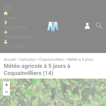
Panneau de gestion des cookies
Accueil
Mes parcelles
Mon com
Re
Nouvelle parcelle
Mon compte
Accueil
>
Calvados
>
Coquainvilliers
> Météo à 5 jours
Météo agricole à 5 jours à
Coquainvilliers (14)
+
−