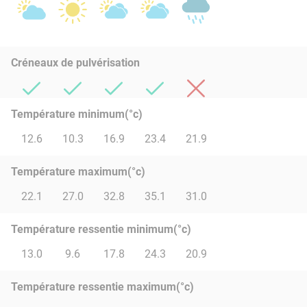
Créneaux de pulvérisation
Température minimum(°c)
12.6
10.3
16.9
23.4
21.9
Température maximum(°c)
22.1
27.0
32.8
35.1
31.0
Température ressentie minimum(°c)
13.0
9.6
17.8
24.3
20.9
Température ressentie maximum(°c)