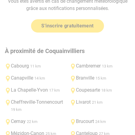
Vous êtes avertis en cas de changement météorologique
grâce aux notifications personnalisées.
S'inscrire gratuitement
À proximité de Coquainvilliers
Cabourg
Cambremer
11 km
13 km
Canapville
Branville
14 km
15 km
La Chapelle-Yvon
Coupesarte
17 km
18 km
Cheffreville-Tonnencourt
Livarot
21 km
19 km
Cernay
Brucourt
22 km
24 km
Mézidon-Canon
Canteloup
25 km
27 km