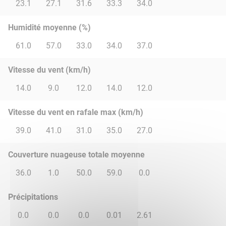
23.1
27.1
31.6
33.3
34.0
Humidité moyenne (%)
61.0
57.0
33.0
34.0
37.0
Vitesse du vent (km/h)
14.0
9.0
12.0
14.0
12.0
Vitesse du vent en rafale max (km/h)
39.0
41.0
31.0
35.0
27.0
Couverture nuageuse totale moyenne
36.0
1.0
50.0
59.0
0.0
Précipitations
0.0
0.0
0.0
0.01
2.61