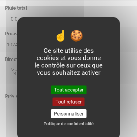
Pluie total
0.0
0.0
0.0
0.01
2.61
Pression atmosphérique (hPa)
1024.0
1023.0
1015.0
1011.0
1015.0
Ce site utilise des
cookies et vous donne
Direction du vent
le contrôle sur ceux que
vous souhaitez activer
Tout accepter
Prévisions météo mises à jour le 6 août 2026 à 04h
Tout refuser
Personnaliser
Politique de confidentialité
Voir la météo heure par heure