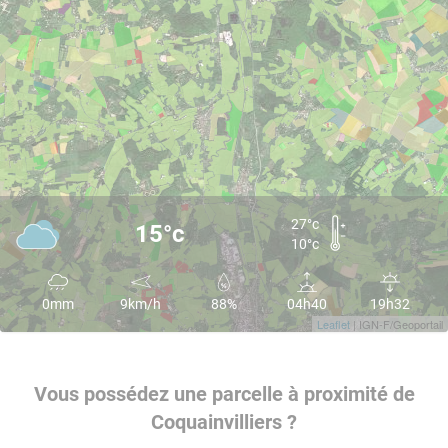
27°c
15°c
10°c
0mm
9km/h
88%
04h40
19h32
Leaflet
| IGN-F/Geoportail
Vous possédez une parcelle à proximité de
Coquainvilliers ?