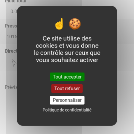
Pluie total
0.0
0.0
0.0
0.0
0.0
Pression atmosphérique (hPa)
1015.0
1019.0
1019.0
1018.0
1018.0
Ce site utilise des
cookies et vous donne
Direction du vent
le contrôle sur ceux que
vous souhaitez activer
Tout accepter
Prévisions météo mises à jour le 9 août 2026 à 14h
Tout refuser
Personnaliser
Politique de confidentialité
Voir la météo heure par heure