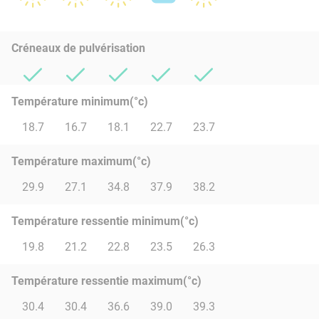
Créneaux de pulvérisation
Température minimum(°c)
18.7
16.7
18.1
22.7
23.7
Température maximum(°c)
29.9
27.1
34.8
37.9
38.2
Température ressentie minimum(°c)
19.8
21.2
22.8
23.5
26.3
Température ressentie maximum(°c)
30.4
30.4
36.6
39.0
39.3