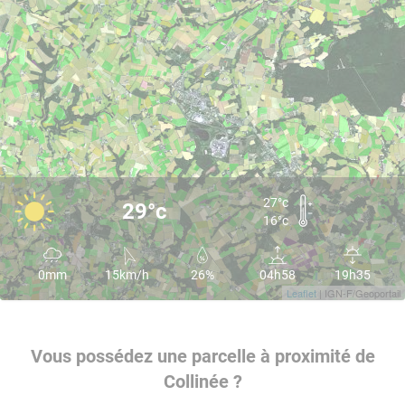
27°c
29°c
16°c
0mm
15km/h
26%
04h58
19h35
Leaflet
| IGN-F/Geoportail
Vous possédez une parcelle à proximité de
Collinée ?