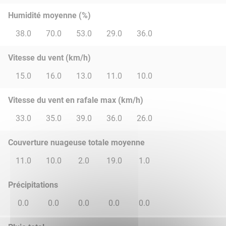
Humidité moyenne (%)
38.0
70.0
53.0
29.0
36.0
Vitesse du vent (km/h)
15.0
16.0
13.0
11.0
10.0
Vitesse du vent en rafale max (km/h)
33.0
35.0
39.0
36.0
26.0
Couverture nuageuse totale moyenne
11.0
10.0
2.0
19.0
1.0
Précipitations
0.0
0.0
0.0
0.0
0.0