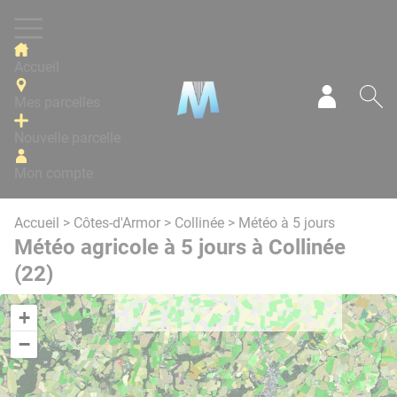
Panneau de gestion des cookies
Accueil
Mes parcelles
Mon com
Re
Nouvelle parcelle
Mon compte
Accueil
>
Côtes-d'Armor
>
Collinée
> Météo à 5 jours
Météo agricole à 5 jours à Collinée
(22)
+
−