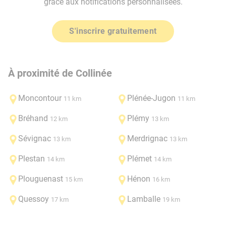
grâce aux notifications personnalisées.
S'inscrire gratuitement
À proximité de Collinée
Moncontour
Plénée-Jugon
11 km
11 km
Bréhand
Plémy
12 km
13 km
Sévignac
Merdrignac
13 km
13 km
Plestan
Plémet
14 km
14 km
Plouguenast
Hénon
15 km
16 km
Quessoy
Lamballe
17 km
19 km