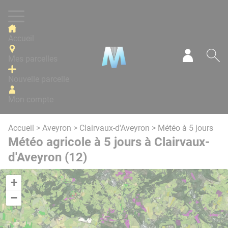
Panneau de gestion des cookies
Accueil
Mes parcelles
Mon com
Re
Nouvelle parcelle
Mon compte
Accueil
>
Aveyron
>
Clairvaux-d'Aveyron
> Météo à 5 jours
Météo agricole à 5 jours à Clairvaux-
d'Aveyron (12)
+
−