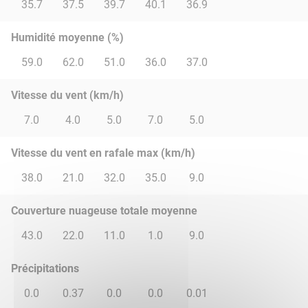
35.7
37.5
39.7
40.1
36.9
Humidité moyenne (%)
59.0
62.0
51.0
36.0
37.0
Vitesse du vent (km/h)
7.0
4.0
5.0
7.0
5.0
Vitesse du vent en rafale max (km/h)
38.0
21.0
32.0
35.0
9.0
Couverture nuageuse totale moyenne
43.0
22.0
11.0
1.0
9.0
Précipitations
0.0
0.37
0.0
0.0
0.01