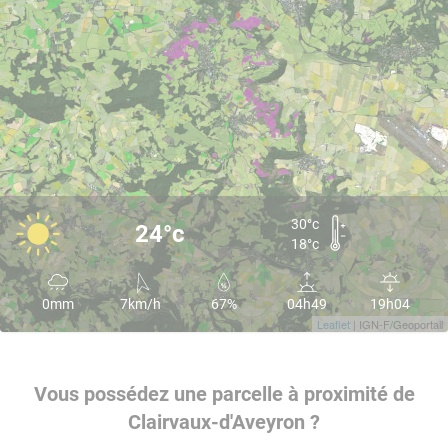
30°c
24°c
18°c
0mm
7km/h
67%
04h49
19h04
Leaflet
| IGN-F/Geoportail
Vous possédez une parcelle à proximité de
Clairvaux-d'Aveyron ?