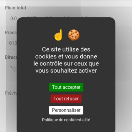
Pluie total
0.0
0.37
0.0
0.0
0.0
Pression atmosphérique (hPa)
1018.0
1018.0
1018.0
1019.0
1017.0
Ce site utilise des
cookies et vous donne
Direction du vent
le contrôle sur ceux que
vous souhaitez activer
Tout accepter
Prévisions météo mises à jour le 10 août 2026 à 10h
Tout refuser
Personnaliser
Politique de confidentialité
Voir la météo heure par heure