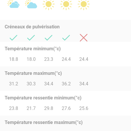
Créneaux de pulvérisation
Température minimum(°c)
18.8
18.0
23.3
24.4
24.4
Température maximum(°c)
31.2
30.3
34.4
36.2
34.4
Température ressentie minimum(°c)
23.8
21.7
29.8
27.6
25.6
Température ressentie maximum(°c)