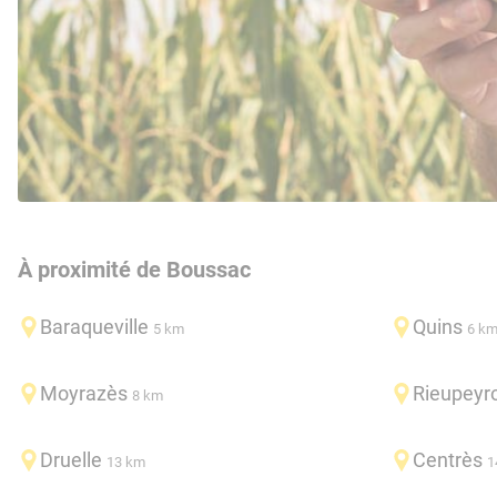
À proximité de Boussac
Baraqueville
Quins
5 km
6 k
Moyrazès
Rieupeyr
8 km
Druelle
Centrès
13 km
1