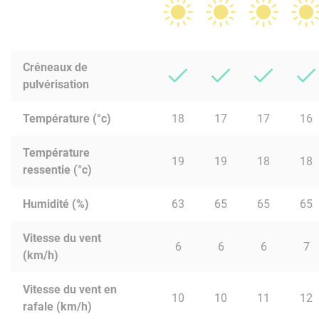
Créneaux de
pulvérisation
Température (°c)
18
17
17
16
Température
19
19
18
18
ressentie (°c)
Humidité (%)
63
65
65
65
Vitesse du vent
6
6
6
7
(km/h)
Vitesse du vent en
10
10
11
12
rafale (km/h)