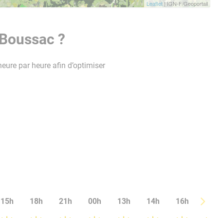
Leaflet
| IGN-F/Geoportail
 Boussac ?
heure par heure afin d’optimiser
15h
18h
21h
00h
13h
14h
16h
17h