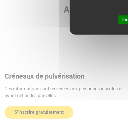
Agri météo vous 
Tou
Créneaux de pulvérisation
Ces informations sont réservées aux personnes inscrites et
ayant défini des parcelles.
S'inscrire gratuitement