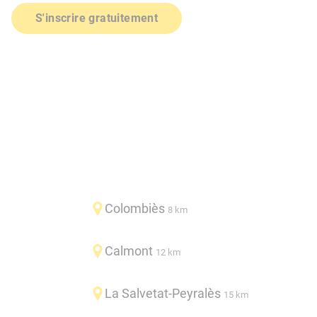
S'inscrire gratuitement
Colombiès
8 km
Calmont
12 km
La Salvetat-Peyralès
15 km