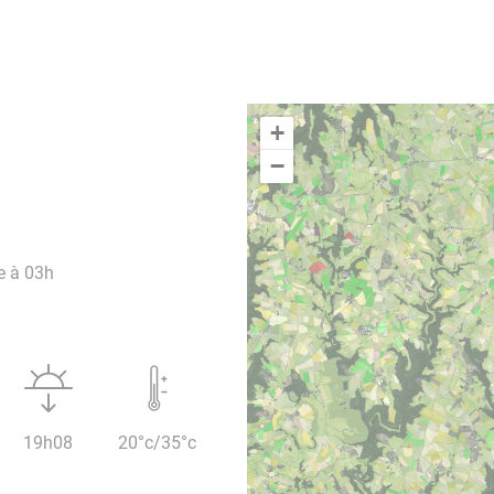
+
−
e à 03h
19h08
20°c/35°c