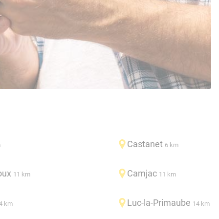
Castanet
m
6 km
oux
Camjac
11 km
11 km
Luc-la-Primaube
4 km
14 km