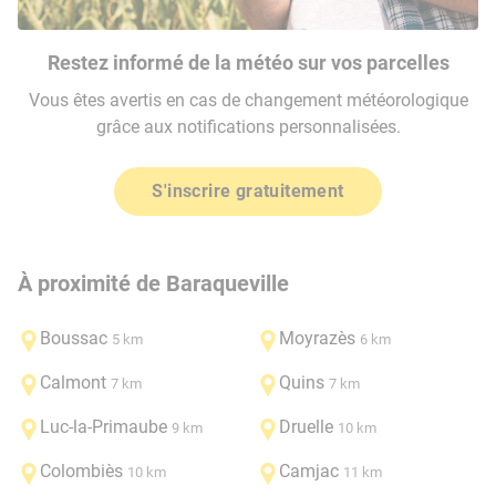
Restez informé de la météo sur vos parcelles
Vous êtes avertis en cas de changement météorologique
grâce aux notifications personnalisées.
S'inscrire gratuitement
À proximité de Baraqueville
Boussac
Moyrazès
5 km
6 km
Calmont
Quins
7 km
7 km
Luc-la-Primaube
Druelle
9 km
10 km
Colombiès
Camjac
10 km
11 km