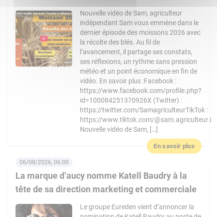
Nouvelle vidéo de Sam, agriculteur
indépendant Sam vous emmène dans le
dernier épisode des moissons 2026 avec
la récolte des blés. Au fil de
l’avancement, il partage ses constats,
ses réflexions, un rythme sans pression
météo et un point économique en fin de
vidéo. En savoir plus :Facebook :
https://www.facebook.com/profile.php?
id=100084251370926X (Twitter) :
https://twitter.com/SamagriculteurTikTok :
https://www.tiktok.com/@sam.agriculteur.i
Nouvelle vidéo de Sam, […]
En savoir plus
06/08/2026, 06:00
La marque d’aucy nomme Katell Baudry à la
tête de sa direction marketing et commerciale
Le groupe Eureden vient d’annoncer la
nomination de Katell Baudry au poste de