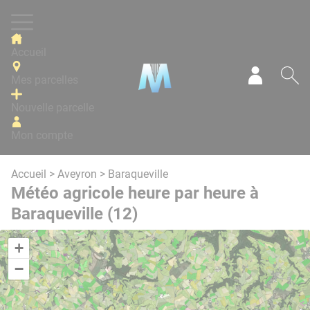
Panneau de gestion des cookies
Accueil
Mes parcelles
Mon com
Re
Nouvelle parcelle
Mon compte
Accueil
>
Aveyron
> Baraqueville
Météo agricole heure par heure à
Baraqueville (12)
+
−