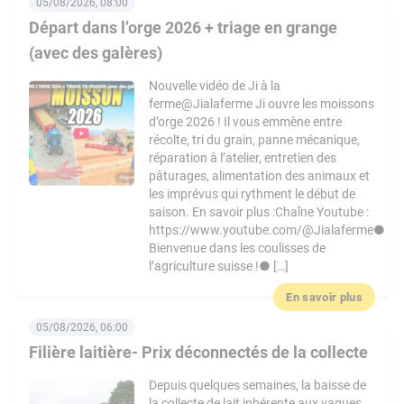
05/08/2026, 08:00
Départ dans l’orge 2026 + triage en grange
(avec des galères)
Nouvelle vidéo de Ji à la
ferme@Jialaferme Ji ouvre les moissons
d’orge 2026 ! Il vous emmène entre
récolte, tri du grain, panne mécanique,
réparation à l’atelier, entretien des
pâturages, alimentation des animaux et
les imprévus qui rythment le début de
saison. En savoir plus :Chaîne Youtube :
https://www.youtube.com/@Jialaferme●
Bienvenue dans les coulisses de
l’agriculture suisse !● […]
En savoir plus
05/08/2026, 06:00
Filière laitière- Prix déconnectés de la collecte
Depuis quelques semaines, la baisse de
la collecte de lait inhérente aux vagues