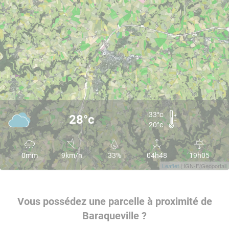
33°c
28°c
20°c
0mm
9km/h
33%
04h48
19h05
Leaflet
| IGN-F/Geoportail
Vous possédez une parcelle à proximité de
Baraqueville ?