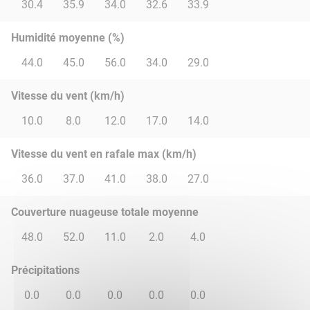
30.4
35.9
34.0
32.6
33.9
Humidité moyenne (%)
44.0
45.0
56.0
34.0
29.0
Vitesse du vent (km/h)
10.0
8.0
12.0
17.0
14.0
Vitesse du vent en rafale max (km/h)
36.0
37.0
41.0
38.0
27.0
Couverture nuageuse totale moyenne
48.0
52.0
11.0
2.0
4.0
Précipitations
0.0
0.0
0.0
0.0
0.0