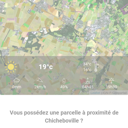
34°c
19°c
16°c
0mm
2km/h
49%
04h45
19h30
Leaflet
| IGN-F/Geoportail
Vous possédez une parcelle à proximité de
Chicheboville ?