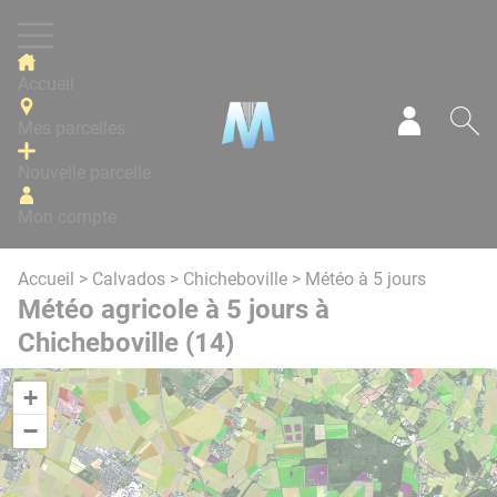
Panneau de gestion des cookies
Accueil
Mes parcelles
Mon com
Re
Nouvelle parcelle
Mon compte
Accueil
>
Calvados
>
Chicheboville
> Météo à 5 jours
Météo agricole à 5 jours à
Chicheboville (14)
+
−