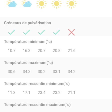
Créneaux de pulvérisation
Température minimum(°c)
10.7
16.3
20.7
20.8
21.6
Température maximum(°c)
30.6
34.3
30.2
33.1
34.2
Température ressentie minimum(°c)
11.3
17.1
23.4
23.2
21.1
Température ressentie maximum(°c)