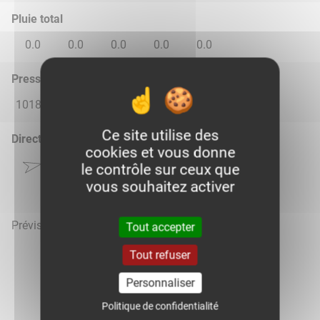
Pluie total
0.0
0.0
0.0
0.0
0.0
Pression atmosphérique (hPa)
1018.0
1014.0
1018.0
1020.0
1020.0
Ce site utilise des
Direction du vent
cookies et vous donne
le contrôle sur ceux que
vous souhaitez activer
Prévisions météo mises à jour le 8 août 2026 à 22h
Tout accepter
Tout refuser
Personnaliser
Voir la météo heure par heure
Politique de confidentialité