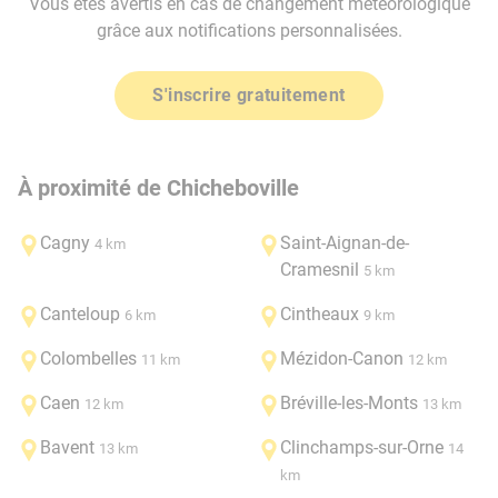
Vous êtes avertis en cas de changement météorologique
grâce aux notifications personnalisées.
S'inscrire gratuitement
À proximité de Chicheboville
Cagny
Saint-Aignan-de-
4 km
Cramesnil
5 km
Canteloup
Cintheaux
6 km
9 km
Colombelles
Mézidon-Canon
11 km
12 km
Caen
Bréville-les-Monts
12 km
13 km
Bavent
Clinchamps-sur-Orne
13 km
14
km