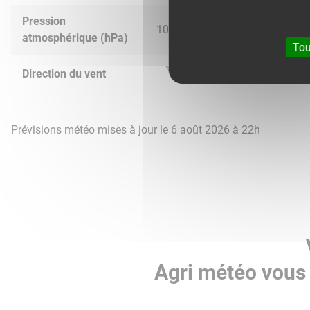
Pression
1024.0
1023.0
1015.0
1011.
atmosphérique (hPa)
Tou
Direction du vent
Prévisions météo mises à jour le 6 août 2026 à 22h
Agri météo vous 