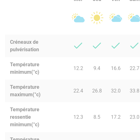
Créneaux de
pulvérisation
Température
12.2
9.4
16.6
22.7
minimum(°c)
Température
22.4
26.8
32.0
33.8
maximum(°c)
Température
ressentie
12.3
8.5
17.2
23.0
minimum(°c)
Température