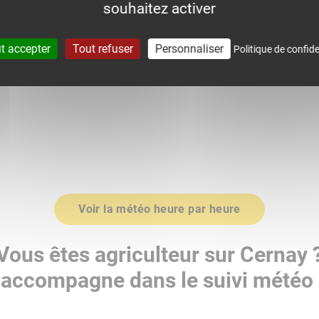
souhaitez activer
0
1015.0
t accepter
Tout refuser
Personnaliser
Politique de confide
Voir la météo heure par heure
Vous êtes agriculteur sur Cernay 
accompagne dans le suivi météo 