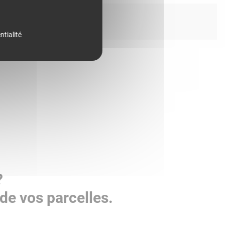
ntialité
?
de vos parcelles.