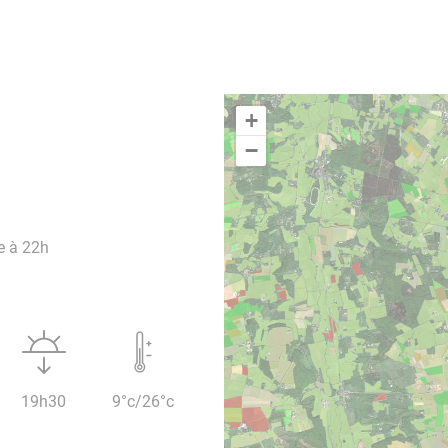
+
−
e à 22h
19h30
9°c/26°c