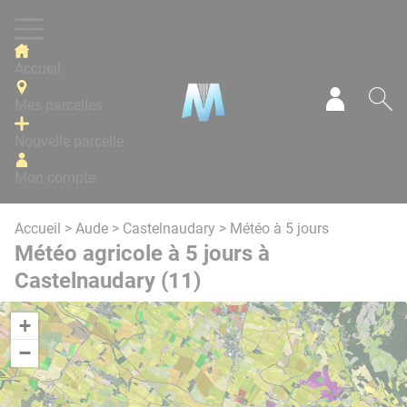
Panneau de gestion des cookies
Accueil
Mes parcelles
Mon com
Re
Nouvelle parcelle
Mon compte
Accueil
>
Aude
>
Castelnaudary
> Météo à 5 jours
Météo agricole à 5 jours à
Castelnaudary (11)
+
−