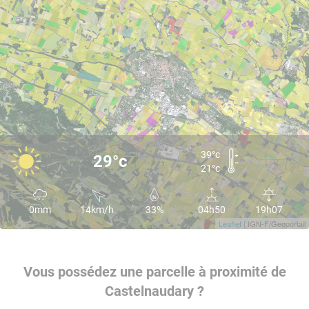
39°c
29°c
21°c
0mm
14km/h
33%
04h50
19h07
Leaflet
| IGN-F/Geoportail
Vous possédez une parcelle à proximité de
Castelnaudary ?