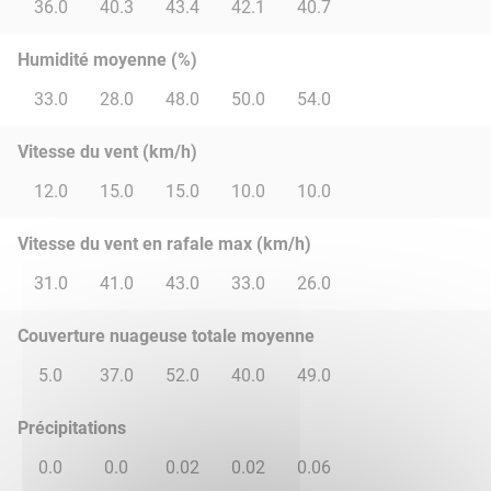
36.0
40.3
43.4
42.1
40.7
Humidité moyenne (%)
33.0
28.0
48.0
50.0
54.0
Vitesse du vent (km/h)
12.0
15.0
15.0
10.0
10.0
Vitesse du vent en rafale max (km/h)
31.0
41.0
43.0
33.0
26.0
Couverture nuageuse totale moyenne
5.0
37.0
52.0
40.0
49.0
Précipitations
0.0
0.0
0.02
0.02
0.06