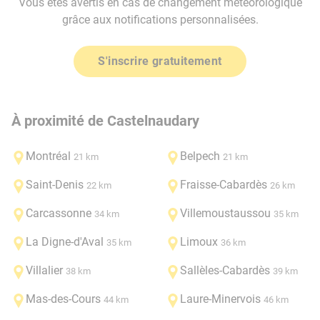
Vous êtes avertis en cas de changement météorologique
grâce aux notifications personnalisées.
S'inscrire gratuitement
À proximité de Castelnaudary
Montréal
Belpech
21 km
21 km
Saint-Denis
Fraisse-Cabardès
22 km
26 km
Carcassonne
Villemoustaussou
34 km
35 km
La Digne-d'Aval
Limoux
35 km
36 km
Villalier
Sallèles-Cabardès
38 km
39 km
Mas-des-Cours
Laure-Minervois
44 km
46 km