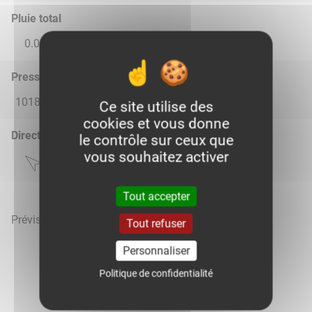
Pluie total
0.0
0.0
0.02
0.02
0.06
Pression atmosphérique (hPa)
1018.0
1014.0
1014.0
1015.0
1015.0
Ce site utilise des
cookies et vous donne
Direction du vent
le contrôle sur ceux que
vous souhaitez activer
Tout accepter
Prévisions météo mises à jour le 7 août 2026 à 10h
Tout refuser
Personnaliser
Politique de confidentialité
Voir la météo heure par heure