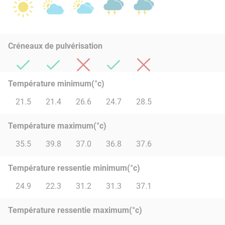
Créneaux de pulvérisation
Température minimum(°c)
21.5
21.4
26.6
24.7
28.5
Température maximum(°c)
35.5
39.8
37.0
36.8
37.6
Température ressentie minimum(°c)
24.9
22.3
31.2
31.3
37.1
Température ressentie maximum(°c)