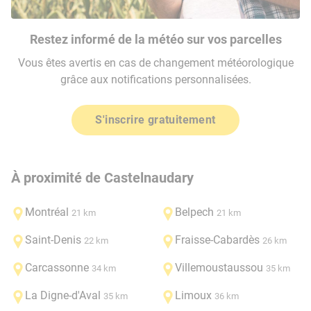
Restez informé de la météo sur vos parcelles
Vous êtes avertis en cas de changement météorologique
grâce aux notifications personnalisées.
S'inscrire gratuitement
À proximité de Castelnaudary
Montréal
Belpech
21 km
21 km
Saint-Denis
Fraisse-Cabardès
22 km
26 km
Carcassonne
Villemoustaussou
34 km
35 km
La Digne-d'Aval
Limoux
35 km
36 km