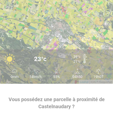
39°c
23°c
21°c
0mm
14km/h
55%
04h50
19h07
Leaflet
| IGN-F/Geoportail
Vous possédez une parcelle à proximité de
Castelnaudary ?