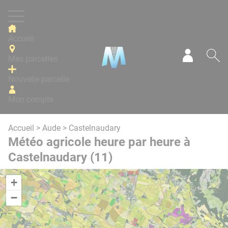
Panneau de gestion des cookies
Accueil
Mes parcelles
Mon com
Re
Nouvelle parcelle
Mon compte
Accueil
>
Aude
> Castelnaudary
Météo agricole heure par heure à
Castelnaudary (11)
+
−