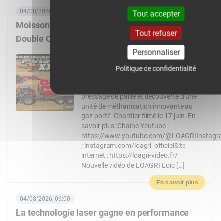
04/08/2026, 08:00
Tout accepter
Moisson XXL 2026 : 3 Massey Ferguson 9S,
Tout refuser
Double CR… Un chantier de folie !
Personnaliser
Nouvelle vidéo de LOAGRI Loïc vous
emmène au cœur d’un chantier de
Politique de confidentialité
moisson exceptionnel chez l’entreprise
Chevalier : récolte, transbordement,
pressage de paille et découverte d’une
unité de méthanisation innovante au
gaz porté. Chantier filmé le 17 juin. En
savoir plus :Chaîne Youtube :
https://www.youtube.com/@LOAGRIInstag
: instagram.com/loagri_officielSite
internet : https://loagri-video.fr/
Nouvelle vidéo de LOAGRI Loïc […]
En savoir plus
04/08/2026, 06:00
La technologie laser gagne en performance