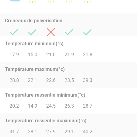
Créneaux de pulvérisation
Température minimum(°c)
17.9
15.0
21.0
21.9
21.8
Température maximum(°c)
28.8
22.1
22.6
23.5
39.3
Température ressentie minimum(°c)
20.2
14.9
24.5
26.3
28.7
Température ressentie maximum(°c)
31.7
28.1
27.9
29.1
40.2