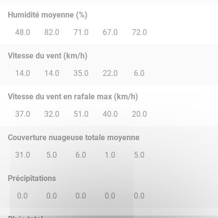
Humidité moyenne (%)
48.0
82.0
71.0
67.0
72.0
Vitesse du vent (km/h)
14.0
14.0
35.0
22.0
6.0
Vitesse du vent en rafale max (km/h)
37.0
32.0
51.0
40.0
20.0
Couverture nuageuse totale moyenne
31.0
5.0
6.0
1.0
5.0
Précipitations
0.0
0.0
0.0
0.0
0.0