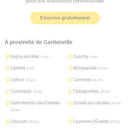
grâce aux notifications personnalisées.
S'inscrire gratuitement
À proximité de Cardonville
Isigny-sur-Mer
Canchy
4 km
6 km
Castilly
Bricqueville
8 km
10 km
Cottun
Commes
23 km
24 km
Cormolain
Cahagnolles
29 km
30 km
Saint-Martin-des-Entrées
Condé-sur-Seulles
34 km
30 km
Chouain
Caumont-l'Éventé
35 km
35 km