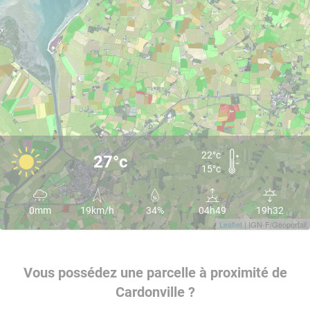
22°c
27°c
15°c
0mm
19km/h
34%
04h49
19h32
Leaflet
| IGN-F/Geoportail
Vous possédez une parcelle à proximité de
Cardonville ?