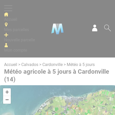
Panneau de gestion des cookies
Accueil
Mes parcelles
Mon com
Re
Nouvelle parcelle
Mon compte
Accueil
>
Calvados
>
Cardonville
> Météo à 5 jours
Météo agricole à 5 jours à Cardonville
(14)
+
−