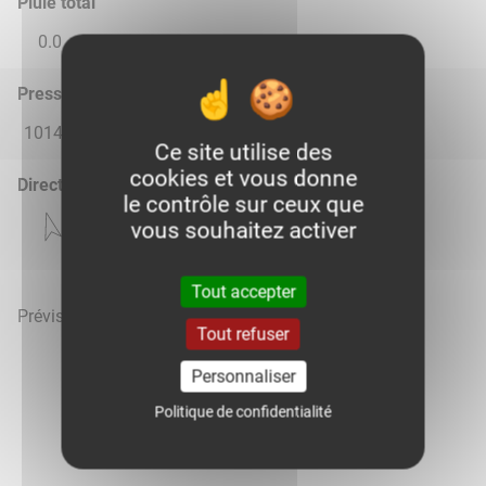
Pluie total
0.0
0.0
0.0
0.0
0.0
Pression atmosphérique (hPa)
1014.0
1019.0
1021.0
1020.0
1018.0
Ce site utilise des
cookies et vous donne
Direction du vent
le contrôle sur ceux que
vous souhaitez activer
Tout accepter
Prévisions météo mises à jour le 9 août 2026 à 15h
Tout refuser
Personnaliser
Politique de confidentialité
Voir la météo heure par heure