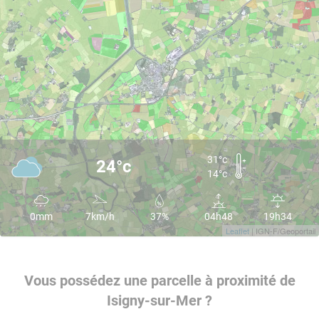
31°c
24°c
14°c
0mm
7km/h
37%
04h48
19h34
Leaflet
| IGN-F/Geoportail
Vous possédez une parcelle à proximité de
Isigny-sur-Mer ?