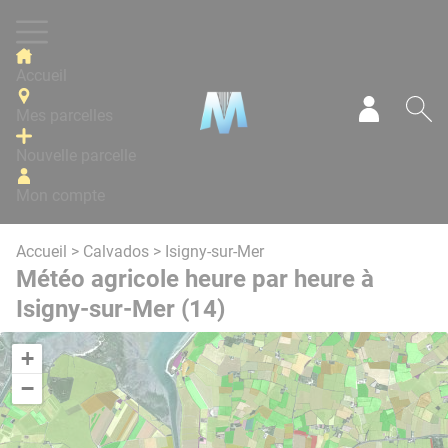
Panneau de gestion des cookies
Accueil
Mes parcelles
Mon com
Re
Nouvelle parcelle
Mon compte
Accueil
>
Calvados
> Isigny-sur-Mer
Météo agricole heure par heure à
Isigny-sur-Mer (14)
+
−