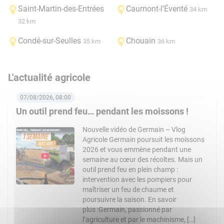
Saint-Martin-des-Entrées
Caumont-l'Éventé
34 km
32 km
Condé-sur-Seulles
Chouain
35 km
36 km
L'actualité agricole
07/08/2026, 08:00
Un outil prend feu… pendant les moissons !
Nouvelle vidéo de Germain – Vlog
Agricole Germain poursuit les moissons
2026 et vous emmène pendant une
semaine au cœur des récoltes. Mais un
outil prend feu en plein champ :
intervention avec les pompiers pour
maîtriser un feu de chaume et
poursuivre la saison. En savoir
plus :Germain, passionné par
l’agriculture et par le machinisme, […]