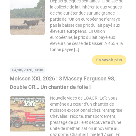
Depuis quelques semaines, la baisse de
la collecte de lait inhérente aux vagues
de chaleur étendue sur une grande
partie de l’Union européenne n’enraye
pas la baisse des prix du lait payé aux
éleveurs européens. En Union
européenne, le prix du lait payé eux
éleveurs ne cesse de baisser. A 455 € la
tonne payée […]
En savoir plus
04/08/2026, 08:00
Moisson XXL 2026 : 3 Massey Ferguson 9S,
Double CR… Un chantier de folie !
Nouvelle vidéo de LOAGRI Loïc vous
emmène au cœur d’un chantier de
moisson exceptionnel chez l’entreprise
Chevalier : récolte, transbordement,
pressage de paille et découverte d’une
unité de méthanisation innovante au
gaz porté. Chantier filmé le 17 juin. En