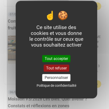
En savoir plus
07/08/2026, 06:00
Comment Frais Émincés dynamise le rayon
Ce site utilise des
fruits et légumes ?
cookies et vous donne
Spécialiste de la fraîche découpe, la PME
le contrôle sur ceux que
de Pontchâteau affiche une croissance
vous souhaitez activer
à deux chiffres. Elle transforme plus de
cent fruits et légumes différents et
réalise 80 % de ses ventes en GMS.
Tout accepter
L’usine Frais Émincés de Pontchâteau
(44) pourrait cette année dépasser les 3
Tout refuser
000 t de fruits et légumes transformés.
Un volume réalisé […]
Personnaliser
En savoir plus
Politique de confidentialité
06/08/2026, 08:00
Moisson #3/2026 Les blés. Quel avenir ?
Constats et réflexions en zones