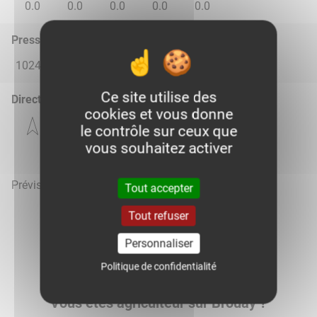
0.0
0.0
0.0
0.0
0.0
Pression atmosphérique (hPa)
1024.0
1018.0
1014.0
1019.0
1021.0
Ce site utilise des
Direction du vent
cookies et vous donne
le contrôle sur ceux que
vous souhaitez activer
Prévisions météo mises à jour le 7 août 2026 à 15h
Tout accepter
Tout refuser
Personnaliser
Voir la météo heure par heure
Politique de confidentialité
Vous êtes agriculteur sur Brouay ?