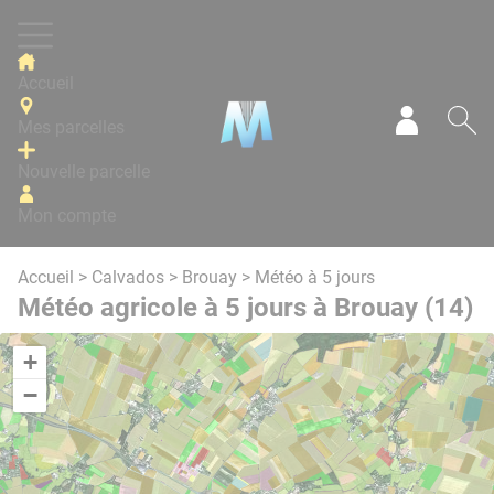
Panneau de gestion des cookies
Accueil
Mes parcelles
Mon com
Re
Nouvelle parcelle
Mon compte
Accueil
>
Calvados
>
Brouay
> Météo à 5 jours
Météo agricole à 5 jours à Brouay (14)
+
−