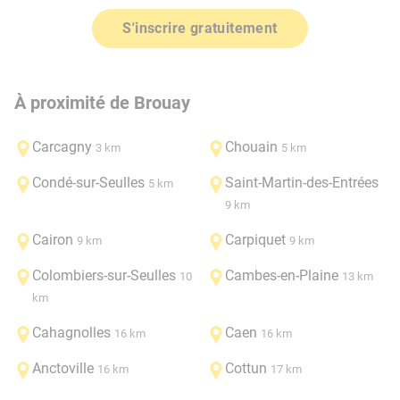
S'inscrire gratuitement
À proximité de Brouay
Carcagny
Chouain
3 km
5 km
Condé-sur-Seulles
Saint-Martin-des-Entrées
5 km
9 km
Cairon
Carpiquet
9 km
9 km
Colombiers-sur-Seulles
Cambes-en-Plaine
10
13 km
km
Cahagnolles
Caen
16 km
16 km
Anctoville
Cottun
16 km
17 km