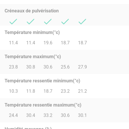
Créneaux de pulvérisation
Température minimum(°c)
11.4
11.4
19.6
18.7
18.7
Température maximum(°c)
23.8
30.8
30.6
25.6
27.9
Température ressentie minimum(°c)
10.3
11.8
18.7
23.2
21.2
Température ressentie maximum(°c)
24.4
30.4
33.2
30.6
30.1