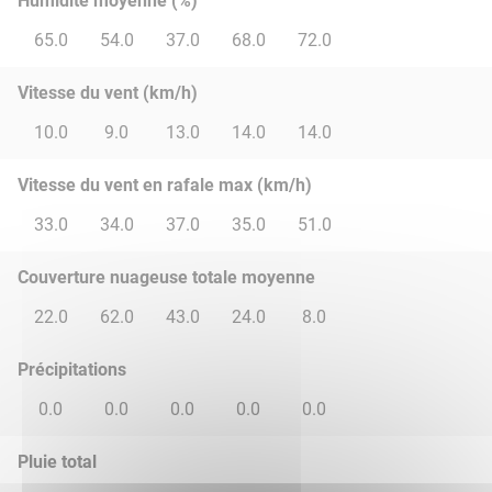
Humidité moyenne (%)
65.0
54.0
37.0
68.0
72.0
Vitesse du vent (km/h)
10.0
9.0
13.0
14.0
14.0
Vitesse du vent en rafale max (km/h)
33.0
34.0
37.0
35.0
51.0
Couverture nuageuse totale moyenne
22.0
62.0
43.0
24.0
8.0
Précipitations
0.0
0.0
0.0
0.0
0.0
Pluie total