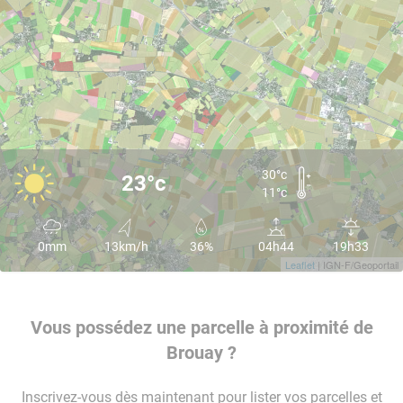
30°c
23°c
11°c
0mm
13km/h
36%
04h44
19h33
Leaflet
| IGN-F/Geoportail
Vous possédez une parcelle à proximité de
Brouay ?
Inscrivez-vous dès maintenant pour lister vos parcelles et