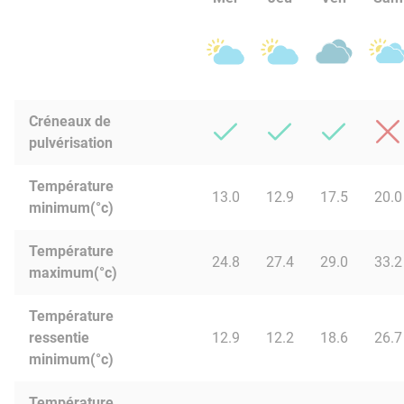
Créneaux de
pulvérisation
Température
13.0
12.9
17.5
20.0
minimum(°c)
Température
24.8
27.4
29.0
33.2
maximum(°c)
Température
ressentie
12.9
12.2
18.6
26.7
minimum(°c)
Température