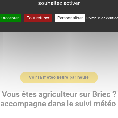
souhaitez activer
0
1015.0
t accepter
Tout refuser
Personnaliser
Politique de confide
Voir la météo heure par heure
Vous êtes agriculteur sur Briec ?
accompagne dans le suivi météo 