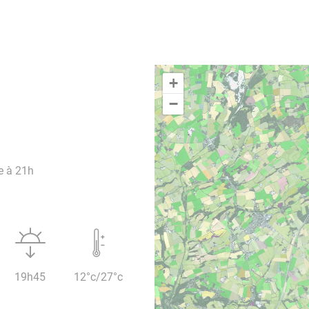
+
−
e à 21h
19h45
12°c/27°c