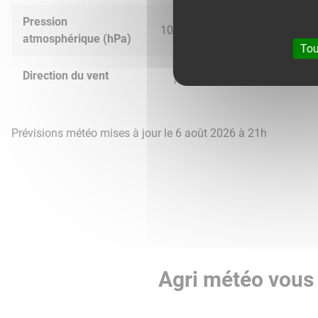
Pression
1025.0
1023.0
1014.0
1012.
atmosphérique (hPa)
Tou
Direction du vent
Prévisions météo mises à jour le 6 août 2026 à 21h
Agri météo vous 