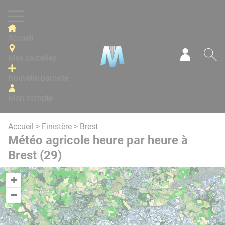
Panneau de gestion des cookies
Accueil
Mes parcelles
Mon com
Re
Nouvelle parcelle
Mon compte
Accueil
>
Finistère
> Brest
Météo agricole heure par heure à
Brest (29)
+
−