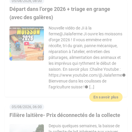
05/08/2026, 08:00
Départ dans l’orge 2026 + triage en grange
(avec des galères)
Nouvelle vidéo de Ji à la
ferme@Jialaferme Ji ouvre les moissons
d’orge 2026 ! Il vous emmène entre
récolte, tri du grain, panne mécanique,
réparation à l’atelier, entretien des
pâturages, alimentation des animaux et
les imprévus qui rythment le début de
saison. En savoir plus :Chaîne Youtube :
https://www.youtube.com/@Jialaferme●
Bienvenue dans les coulisses de
l’agriculture suisse !● […]
En savoir plus
05/08/2026, 06:00
Filière laitière- Prix déconnectés de la collecte
Depuis quelques semaines, la baisse de
la collecte de lait inhérente aux vagues