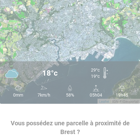
29°c
18°c
19°c
0mm
7km/h
58%
05h04
19h45
Leaflet
| IGN-F/Geoportail
Vous possédez une parcelle à proximité de
Brest ?