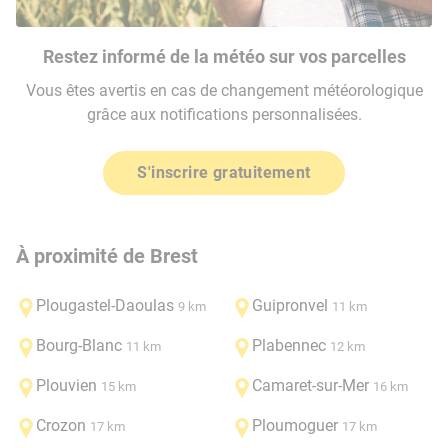
Restez informé de la météo sur vos parcelles
Vous êtes avertis en cas de changement météorologique
grâce aux notifications personnalisées.
S'inscrire gratuitement
À proximité de Brest
Plougastel-Daoulas
Guipronvel
9 km
11 km
Bourg-Blanc
Plabennec
11 km
12 km
Plouvien
Camaret-sur-Mer
15 km
16 km
Crozon
Ploumoguer
17 km
17 km