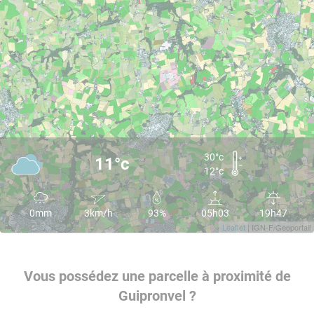
30°c
11°c
12°c
0mm
3km/h
93%
05h03
19h47
Leaflet
| IGN-F/Geoportail
Vous possédez une parcelle à proximité de
Guipronvel ?