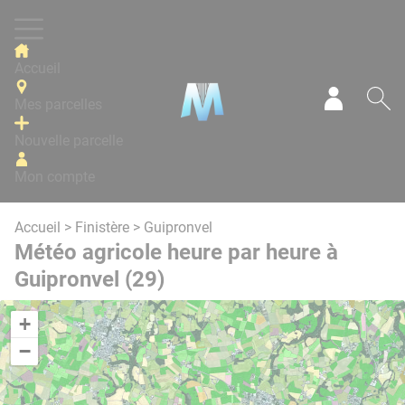
Panneau de gestion des cookies
Accueil
Mes parcelles
Mon com
Re
Nouvelle parcelle
Mon compte
Accueil
>
Finistère
> Guipronvel
Météo agricole heure par heure à
Guipronvel (29)
+
−