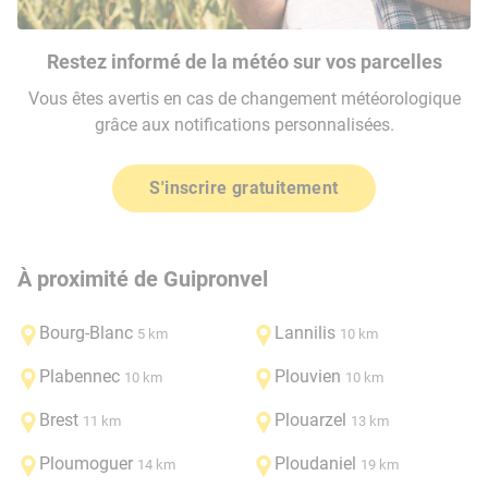
Restez informé de la météo sur vos parcelles
Vous êtes avertis en cas de changement météorologique
grâce aux notifications personnalisées.
S'inscrire gratuitement
À proximité de Guipronvel
Bourg-Blanc
Lannilis
5 km
10 km
Plabennec
Plouvien
10 km
10 km
Brest
Plouarzel
11 km
13 km
Ploumoguer
Ploudaniel
14 km
19 km