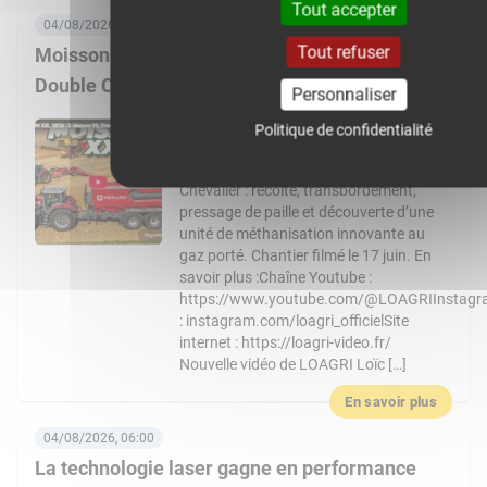
Tout accepter
04/08/2026, 08:00
Tout refuser
Moisson XXL 2026 : 3 Massey Ferguson 9S,
Double CR… Un chantier de folie !
Personnaliser
Nouvelle vidéo de LOAGRI Loïc vous
Politique de confidentialité
emmène au cœur d’un chantier de
moisson exceptionnel chez l’entreprise
Chevalier : récolte, transbordement,
pressage de paille et découverte d’une
unité de méthanisation innovante au
gaz porté. Chantier filmé le 17 juin. En
savoir plus :Chaîne Youtube :
https://www.youtube.com/@LOAGRIInstag
: instagram.com/loagri_officielSite
internet : https://loagri-video.fr/
Nouvelle vidéo de LOAGRI Loïc […]
En savoir plus
04/08/2026, 06:00
La technologie laser gagne en performance